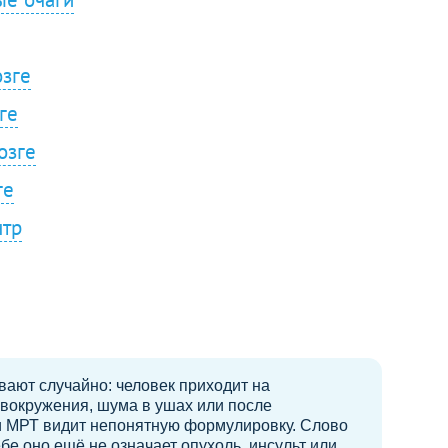
озге
ге
озге
ге
нтр
вают случайно: человек приходит на
овокружения, шума в ушах или после
ии МРТ видит непонятную формулировку. Слово
ебе оно ещё не означает опухоль, инсульт или