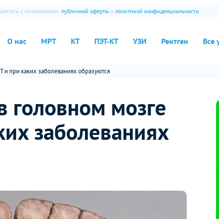
ашаетесь с положениями
публичной оферты
и
политикой конфиденциальности
О нас
МРТ
КТ
ПЭТ-КТ
УЗИ
Рентген
Все 
РТ и при каких заболеваниях образуются
 в головном мозге
ких заболеваниях