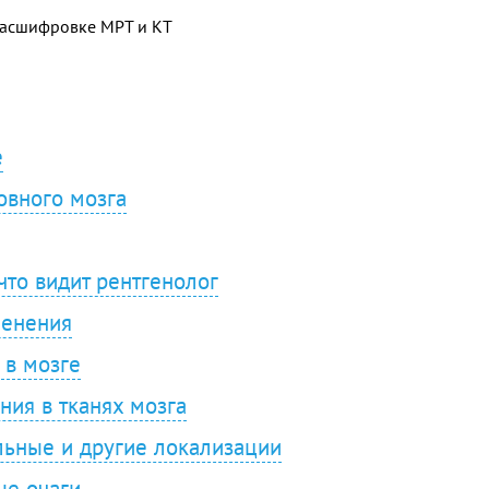
 расшифровке МРТ и КТ
е
ловного мозга
что видит рентгенолог
менения
 в мозге
ния в тканях мозга
льные и другие локализации
ые очаги