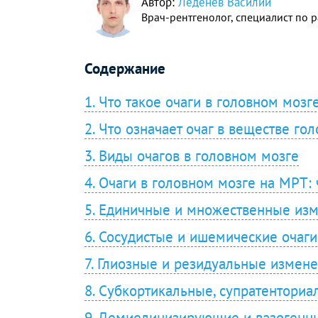
Автор:
Леденев Василий
Врач-рентгенолог, специалист по
Содержание
1. Что такое очаги в головном мозг
2. Что означает очаг в веществе го
3. Виды очагов в головном мозге
4. Очаги в головном мозге на МРТ: 
5. Единичные и множественные из
6. Сосудистые и ишемические очаги
7. Глиозные и резидуальные измене
8. Субкортикальные, супратенториа
9. Демиелинизирующие и вазогенн