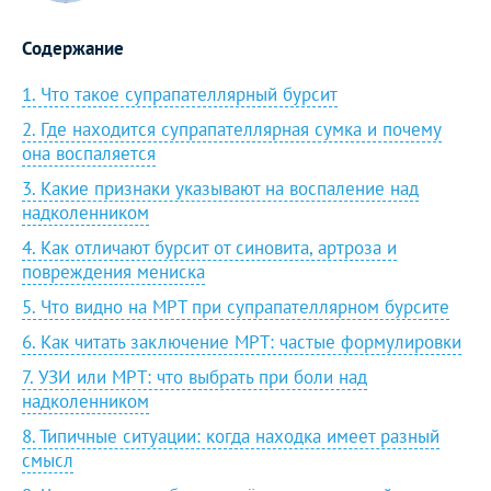
Содержание
1. Что такое супрапателлярный бурсит
2. Где находится супрапателлярная сумка и почему
она воспаляется
3. Какие признаки указывают на воспаление над
надколенником
4. Как отличают бурсит от синовита, артроза и
повреждения мениска
5. Что видно на МРТ при супрапателлярном бурсите
6. Как читать заключение МРТ: частые формулировки
7. УЗИ или МРТ: что выбрать при боли над
надколенником
8. Типичные ситуации: когда находка имеет разный
смысл