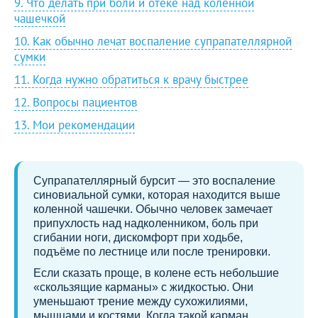
9. Что делать при боли и отёке над коленной
чашечкой
10. Как обычно лечат воспаление супрапателлярной
сумки
11. Когда нужно обратиться к врачу быстрее
12. Вопросы пациентов
13. Мои рекомендации
Супрапателлярный бурсит — это воспаление
синовиальной сумки, которая находится выше
коленной чашечки. Обычно человек замечает
припухлость над надколенником, боль при
сгибании ноги, дискомфорт при ходьбе,
подъёме по лестнице или после тренировки.
Если сказать проще, в колене есть небольшие
«скользящие карманы» с жидкостью. Они
уменьшают трение между сухожилиями,
мышцами и костями. Когда такой карман