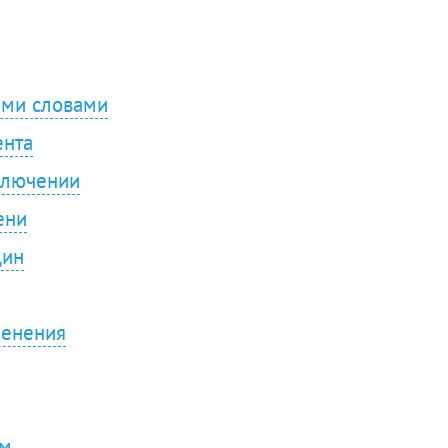
ыми словами
ента
аключении
ени
щин
менения
ом