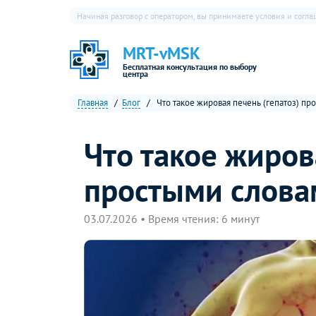
Начиная разговор с оператором, вы принимаете условия и согл
MRT-vMSK
Бесплатная консультация по выбору
центра
Главная
Блог
Что такое жировая печень (гепатоз) пр
Что такое жиров
простыми слова
03.07.2026 • Время чтения: 6 минут