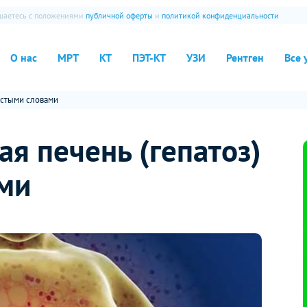
ашаетесь с положениями
публичной оферты
и
политикой конфиденциальности
О нас
МРТ
КТ
ПЭТ-КТ
УЗИ
Рентген
Все 
остыми словами
ая печень (гепатоз)
ми