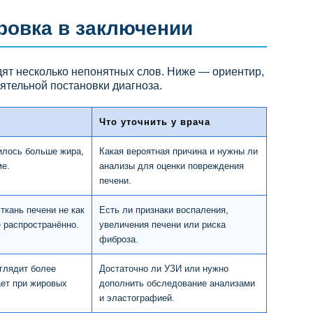
ровка в заключении
ят несколько непонятных слов. Ниже — ориентир,
ятельной постановки диагноза.
Что уточнить у врача
илось больше жира,
Какая вероятная причина и нужны ли
ме.
анализы для оценки повреждения
печени.
ткань печени не как
Есть ли признаки воспаления,
е распространённо.
увеличения печени или риска
фиброза.
глядит более
Достаточно ли УЗИ или нужно
ает при жировых
дополнить обследование анализами
и эластографией.