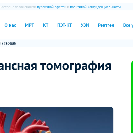
ашаетесь с положениями
публичной оферты
и
политикой конфиденциальности
О нас
МРТ
КТ
ПЭТ-КТ
УЗИ
Рентген
Все 
Т) сердца
ансная томография