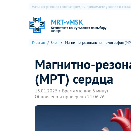
Начиная разговор с оператором, вы принимаете условия и согл
MRT-vMSK
Бесплатная консультация по выбору
центра
Главная
Блог
Магнитно-резонансная томография (МР
Магнитно-резон
(МРТ) сердца
15.01.2025 • Время чтения: 6 минут
Обновлено и проверено 21.06.26