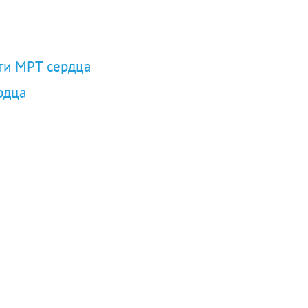
сти МРТ сердца
рдца