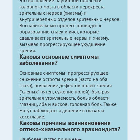
Это воспаление паутинной оболочки
головного мозга в области перекреста
зрительных нервов (хиазмы) и
внутричерепных отделов зрительных нервов.
Воспалительный процесс приводит к
образованию спаек и кист, которые
сдавливают зрительные нервы и хиазму,
вызывая прогрессирующее ухудшение
зрения.
Каковы основные симптомы
заболевания?
Основные симптомы: прогрессирующее
снижение остроты зрения (часто на оба
глаза), появление дефектов полей зрения
("слепых" пятен, сужение полей), быстрая
зрительная утомляемость, боль в области
глазниц, лба и висков, головная боль. Также
могут наблюдаться двоение в глазах и
косоглазие.
Каковы причины возникновения
оптико-хиазмального арахноидита?
Наиболее частая причина —