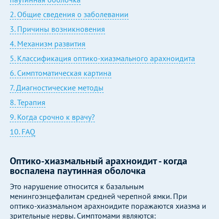
2. Общие сведения о заболевании
3. Причины возникновения
4. Механизм развития
5. Классификация оптико-хиазмального арахноидита
6. Симптоматическая картина
7. Диагностические методы
8. Терапия
9. Когда срочно к врачу?
10. FAQ
Оптико-хиазмальный арахноидит - когда
воспалена паутинная оболочка
Это нарушение относится к базальным
менингоэнцефалитам средней черепной ямки. При
оптико-хиазмальном арахноидите поражаются хиазма и
зрительные нервы. Симптомами являются: