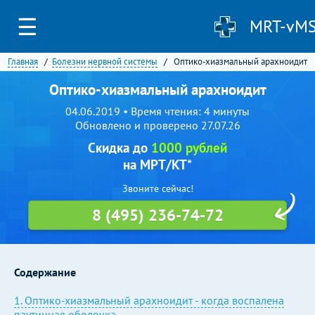
☰
MRT-vM
Главная
Болезни нервной системы
Оптико-хиазмальный арахноидит
Оптико-хиазмальный арахноидит
04.06.2019 • Время чтения: 4 минуты
Обновлено и проверено 27.07.26
Скидка до
1000 рублей
на МРТ/КТ*
Звоните сейчас!
8 (495) 236-74-72
Содержание
1. Оптико-хиазмальный арахноидит - когда воспалена
паутинная оболочка