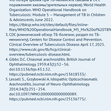
поражением хиазмы/зрительных нервов). World Health
Organization. WHO Operational Handbook on
Tuberculosis: Module 5 — Management of TB in Children
& Adolescents. June 2022.
https://tbksp.who.int/sites/default/files/inline-
files/WHO%20OperationalHandbook_M5_Mx%20of%20TB%2
CDC (клинический обзор ТБ-болезни; раздел по ТБ-
менингиту). Centers for Disease Control and Prevention.
Clinical Overview of Tuberculosis Disease. April 17, 2025.
https://www.cdc.gov/tb/hcp/clinical-
overview/tuberculosis-disease.html.
Gibbs D.C. Chiasmal arachnoiditis. British Journal of
Ophthalmology. 1959;43(1):52–56.
doi:10.1136/bjo.43.1.52.
https://pubmed.ncbi.nlm.nih.gov/13618533/.
Lessell S., Grzybowski A. Idiopathic Opticochiasmatic
Arachnoiditis. Journal of Neuro-Ophthalmology.
2014;34(3):251–254.
doi:10.1097/WNO.0000000000000089.
https://pubmed.ncbi.nlm.nih.gov/25136775/.