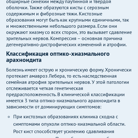
обширные синехии между паутинной и твердой
оболочки. Также образуются кисты с серозным
содержимым и фиброзные тяжи. Кистозные
образования могут быть как крупными единичными, так
и множественными небольшого размера. Если они
окружают хиазму со всех сторон, это вызывает сдавление
зрительных нервов. Компрессия – основная причина
дегенеративно-дистрофических изменений и атрофии.
Классификация оптико-хиазмального
арахноидита
Болезнь имеет острую и хроническую форму. Хронически
протекает амавроз Лебера, то есть наследственная
семейная атрофия зрительных нервов. У этой патологии
отслеживается четкая генетическая
предрасположенность. В клинической классификации
имеется 3 типа оптико-хиазмального арахноидита в
зависимости от доминирующих симптомов:
При кистозных образованиях клиника сходна с
симптомами опухоли оптико-хиазмальной области.
Рост кист способствует усилению сдавливания