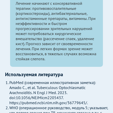
Лечение начинают с консервативной
терапии: противовоспалительные
(кортикостероиды), антибактериальные,
антигистаминные препараты, витамины. При
неэффективности и быстром
прогрессировании зрительных нарушений
может потребоваться хирургическое
вмешательство (рассечение спаек, удаление
кист). Прогноз зависит от своевременности
лечения. При легких формах зрение может
восстановиться, в тяжелых случаях возможна
стойкая слепота.
Используемая литература
PubMed (современная иллюстративная заметка):
Amado C., et al. Tuberculous Optochiasmatic
Arachnoiditis. N Engl J Med. 2023.
doi:10.1056/NEJMicm2205437.
https://pubmed.ncbi.nlm.nih.gov/36779645/.
WHO (операционное руководство, модуль 5; указывает,
что потеря зрения при ТБ-менингите связана в т.ч. с