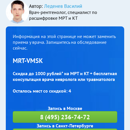
Автор:
Леденев Василий
Врач-рентгенолог, специалист по
расшифровке МРТ и КТ
Информация на этой странице не может заменить
приема у врача. Запишитесь на обследование
сейчас.
MRT-VMSK
Скидка до 1000 рублей* на МРТ и КТ + бесплатная
консультация врача невролога или травматолога
Осталось мест со скидкой: 4
Запись в Москве
8 (495) 236-74-72
Запись в Санкт-Петербурге