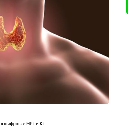
 расшифровке МРТ и КТ