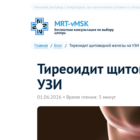
Начиная разговор с оператором, вы принимаете условия и согл
MRT-vMSK
Бесплатная консультация по выбору
центра
Главная
Блог
Тиреоидит щитовидной железы на УЗИ
Тиреоидит щито
УЗИ
01.06.2026 • Время чтения: 5 минут