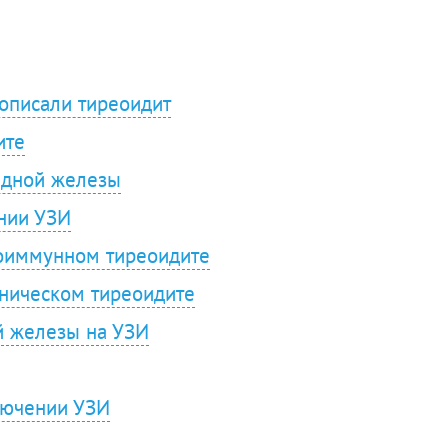
И описали тиреоидит
ите
идной железы
нии УЗИ
тоиммунном тиреоидите
ническом тиреоидите
й железы на УЗИ
лючении УЗИ