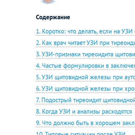
Содержание
1. Коротко: что делать, если на УЗ
2. Как врач читает УЗИ при тиреоид
3. УЗИ-признаки тиреоидита щитов
4. Частые формулировки в заключе
5. УЗИ щитовидной железы при ау
6. УЗИ щитовидной железы при хро
7. Подострый тиреоидит щитовидно
8. Когда УЗИ и анализы расходятся
9. Что должно быть в хорошем зак
10. Типовые ситуации после УЗИ