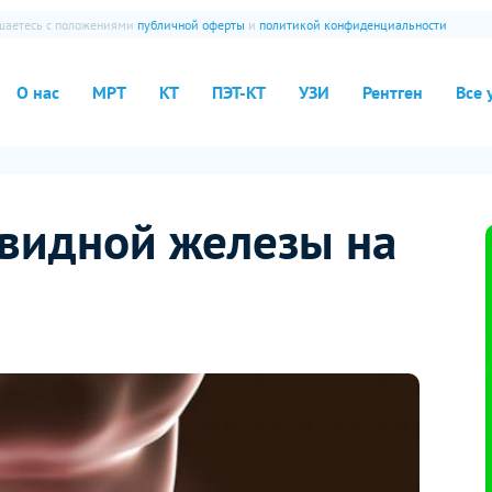
ашаетесь с положениями
публичной оферты
и
политикой конфиденциальности
О нас
МРТ
КТ
ПЭТ-КТ
УЗИ
Рентген
Все 
видной железы на