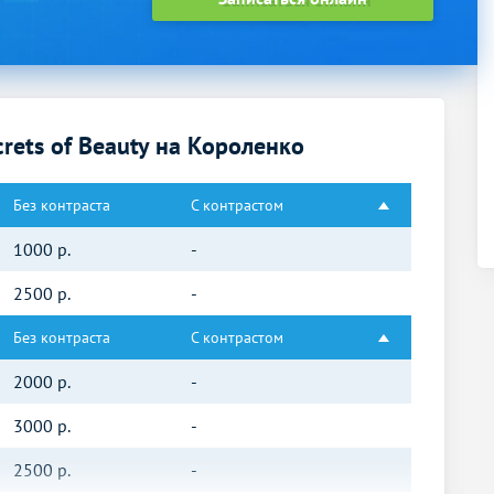
ets of Beauty на Короленко
Без контраста
С контрастом
1000
р.
-
2500
р.
-
Без контраста
С контрастом
2000
р.
-
3000
р.
-
2500
р.
-