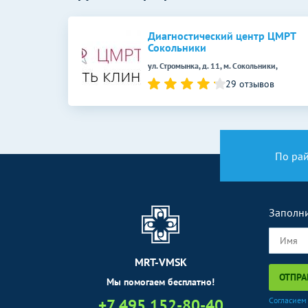
УЗИ плода 3D
УЗИ при многоплодной беременности 1
Диагностический центр ЦМРТ
Сокольники
триместр
ул. Стромынка, д. 11, м. Сокольники,
УЗИ при многоплодной беременности
29 отзывов
(скрининг)
Дуплексное сканирование сосудов
УЗИ вен верхних конечностей
По ра
(дуплексное)
УЗДГ сосудов
Заполни
УЗДГ вен верхних конечностей
УЗДГ органов
MRT-VMSK
УЗДГ маточно-плацентарного кровотока
ОТПРА
Мы помогаем бесплатно!
Эндоскопические методы
+7 495 152-80-40
Согласием