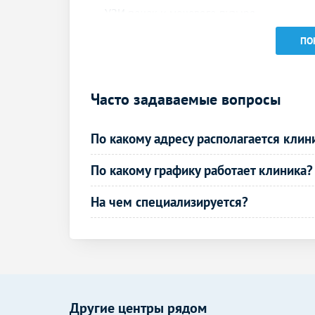
УЗИ почек и мочевого пузыря
УЗИ простаты (предстательной железы)
ПО
трансабдоминально
УЗИ отдельных органов,
конечностей, зон, отделов тела
Часто задаваемые вопросы
УЗИ мягких тканей
По какому адресу располагается клин
УЗИ щитовидной железы
По какому графику работает клиника?
УЗИ надпочечников
На чем специализируется?
УЗИ селезенки
УЗИ лимфатических узлов
УЗИ лимфоузлов
УЗИ в акушерстве
Другие центры рядом