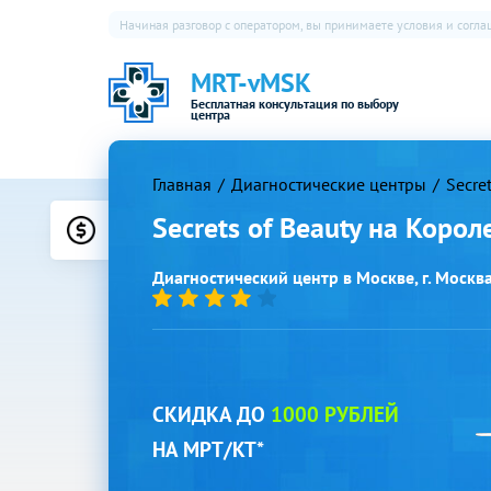
Начиная разговор с оператором, вы принимаете условия и согл
MRT-vMSK
Бесплатная консультация по выбору
центра
Главная
Диагностические центры
Secre
Secrets of Beauty на Корол
Цены
Диагностический центр в Москве, г. Москва, 
СКИДКА ДО
1000 РУБЛЕЙ
НА МРТ/КТ*