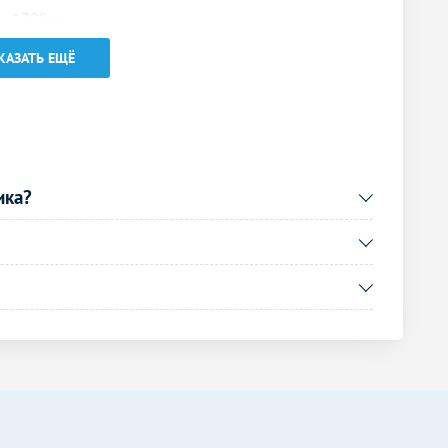
1700
р.
-
КАЗАТЬ ЕЩЁ
2000
р.
-
Без контраста
С контрастом
1500
р.
-
ика?
2000
р.
-
2000
р.
-
1000
р.
-
Без контраста
С контрастом
4000
р.
-
Без контраста
С контрастом