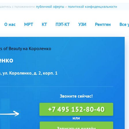
ашаетесь с положениями
публичной оферты
и
политикой конфиденциальности
О нас
МРТ
КТ
ПЭТ-КТ
УЗИ
Рентген
Все 
ts of Beauty на Короленко
енко
ул. Короленко, д. 2, корп. 1
Звоните сейчас!
+7 495 152-80-40
Записаться онлайн