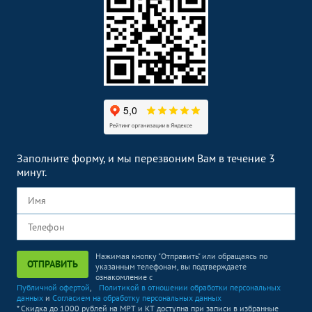
МРТ плода
14990
р.
-
МРТ мягких тканей
Без контраста
С контрастом
МРТ мягких тканей шеи
6590
р.
-
МРТ мягких тканей
6590
р.
-
ягодичной области
МРТ мягких тканей
6590
р.
-
Заполните форму, и мы перезвоним Вам в течение 3
КТ головы
Без контраста
С контрастом
минут.
КТ глазных орбит
4890
р.
-
КТ пазух носа
4990
р.
-
КТ гортани
5690
р.
-
Нажимая кнопку "Отправить" или обращаясь по
ОТПРАВИТЬ
указанным телефонам, вы подтверждаете
КТ органов и мягких
Без контраста
С контрастом
ознакомление с
тканей
Публичной офертой
,
Политикой в отношении обработки персональных
данных
и
Согласием на обработку персональных данных
КТ грудной клетки
5990
р.
-
* Скидка до 1000 рублей на МРТ и КТ доступна при записи в избранные