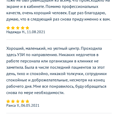
тоже не был равнодушен ко всему, что происходило на
УЗИ молочных желез
Без контраста
С контрастом
экране и в кабинете. Помимо профессиональных
УЗИ молочных желез
1900
р.
-
качеств, очень хороший человек. Еще раз благодарю,
думаю, что в следующий раз снова приду именно к вам.
УЗИ в андрологии
Без контраста
С контрастом
УЗИ мошонки
1100
р.
-
Надежда Н., 11.08.2021
УЗИ отдельных органов,
конечностей, зон, отделов
Без контраста
С контрастом
Хороший, маленький, но уютный центр. Проходила
тела
здесь УЗИ по направлению. Никаких недочетов в
УЗИ щитовидной железы
1900
р.
-
работе персонала или организации в клинике не
заметила. Была в числе последний пациентов за этот
УЗИ надпочечников
550
р.
-
день, тихо и спокойно, никакой толкучки, сотрудники
УЗИ мягких тканей
2290
р.
-
спокойные и доброжелательные, несмотря на конец
рабочего дня. Мне все понравилось, буду обращаться
УЗИ пазух носа
1450
р.
-
снова по мере необходимости.
УЗИ селезенки
1990
р.
-
Раиса У., 06.05.2021
Эхокардиография (УЗИ
4290
р.
-
сердца)