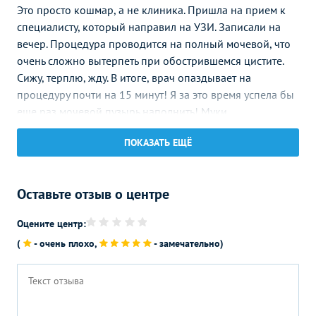
Это просто кошмар, а не клиника. Пришла на прием к
УЗИ в урологии
Без контраста
С контрастом
специалисту, который направил на УЗИ. Записали на
вечер. Процедура проводится на полный мочевой, что
УЗИ мочевого пузыря
550
р.
-
очень сложно вытерпеть при обострившемся цистите.
УЗИ почек
2600
р.
-
Сижу, терплю, жду. В итоге, врач опаздывает на
процедуру почти на 15 минут! Я за это время успела бы
УЗИ простаты
еще раз мочевой пузырь наполнить! Муки
2390
р.
-
(предстательной железы)
невообразимые, чуть с ума не сошла, пока на кушетке
ПОКАЗАТЬ ЕЩЁ
лежала. Ругаться тогда сил не было, было очень плохо.
УЗИ почек и
2990
р.
-
надпочечников
Так что пишу сейчас. В вашу клинику больше вряд ли
приду, и другим не советую.
УЗИ почек и мочевого
Оставьте отзыв о центре
2300
р.
-
пузыря
Светлана Ш., 25.01.2021
Оцените центр:
УЗИ простаты
(
- очень плохо,
- замечательно)
(предстательной железы)
2840
р.
-
Клиника небольшая, но очень даже неплохая. Все
трансабдоминально
нужные специалисты есть, можно пройти УЗИ, сдать
УЗИ мочевого пузыря и
анализы. Если что-то срочное, так вообще очень удобно.
простаты (предстательной
3590
р.
-
Запись день в день, результаты дистанционно можно