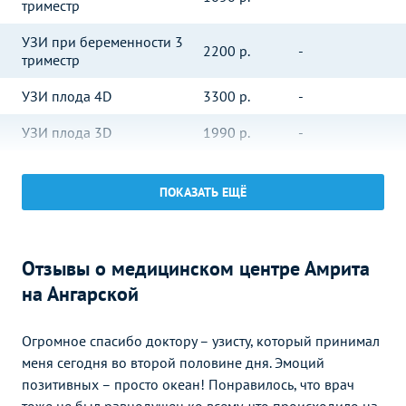
триместр
УЗИ при беременности 3
2200
р.
-
триместр
УЗИ плода 4D
3300
р.
-
УЗИ плода 3D
1990
р.
-
УЗИ при беременности
3069
р.
-
(скрининг плода)
ПОКАЗАТЬ ЕЩЁ
УЗИ при многоплодной
4790
р.
-
беременности (скрининг)
Отзывы о медицинском центре Амрита
УЗИ в гинекологии
Без контраста
С контрастом
на Ангарской
УЗИ матки и придатков с
3290
р.
-
допплерографией сосудов
Огромное спасибо доктору – узисту, который принимал
УЗИ малого таза у женщин
меня сегодня во второй половине дня. Эмоций
2000
р.
-
(трансабдоминально)
позитивных – просто океан! Понравилось, что врач