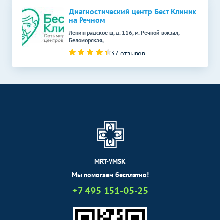
МРТ копчика
5990
р.
-
Диагностический центр Бест Клиник
МРТ суставов
на Речном
Без контраста
С контрастом
Ленинградское ш, д. 116, м. Речной вокзал,
МРТ височно-
Беломорская,
10490
р.
-
нижнечелюстного сустава
37 отзывов
МРТ плечевого сустава
5990
р.
-
МРТ стопы
7890
р.
-
МРТ внутренних органов
Без контраста
С контрастом
МРТ малого таза
6490
р.
-
МРТ мошонки
6190
р.
-
MRT-VMSK
МРТ простаты
10990
р.
-
(предстательной железы)
Мы помогаем бесплатно!
+7 495 151-05-25
МРТ прямой кишки
6190
р.
-
МРТ грудной клетки
5990
р.
-