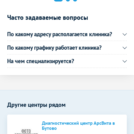
УЗИ артерий нижних
3000
р.
-
конечностей (дуплексное)
Часто задаваемые вопросы
УЗИ сосудов шеи
3000
р.
-
(дуплексное)
По какому адресу располагается клиника?
Функциональная
Без контраста
С контрастом
диагностика
По какому графику работает клиника?
Кардиотокография (КТГ)
1500
р.
-
На чем специализируется?
Суточное
3000
р.
-
мониторирование АД
ЭКГ-проба с
дозированной
1800
р.
-
физической нагрузкой
Другие центры рядом
Электрокардиография
1300
р.
-
(ЭКГ)
Диагностический центр АрсВита в
Эндоскопические методы
Без контраста
С контрастом
исследования
Бутово