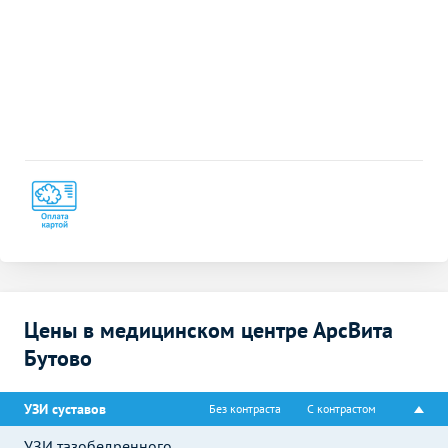
Цены в медицинском центре АрсВита
Бутово
УЗИ суставов
Без контраста
С контрастом
УЗИ тазобедренного