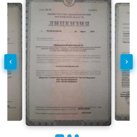
триместр
УЗИ при беременности 2
2500
р.
-
триместр
УЗИ отдельных органов,
конечностей, зон, отделов
Без контраста
С контрастом
тела
Эхокардиография (УЗИ
2500
р.
-
сердца)
Дуплексное сканирование
Без контраста
С контрастом
сосудов
УЗИ вен верхних
3000
р.
-
конечностей (дуплексное)
УЗИ артерий верхних
3000
р.
-
конечностей (дуплексное)
УЗИ вен нижних
3000
р.
-
конечностей (дуплексное)