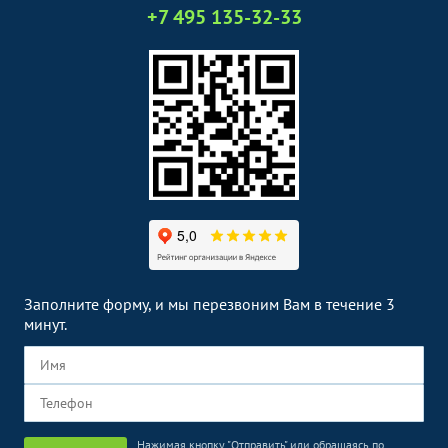
2500
р.
-
+7 495 135-32-33
(ЭКГ)
Эндоскопические методы
Без контраста
С контрастом
исследования
Кольпоскопия
3000
р.
-
Заполните форму, и мы перезвоним Вам в течение 3
минут.
Нажимая кнопку "Отправить" или обращаясь по