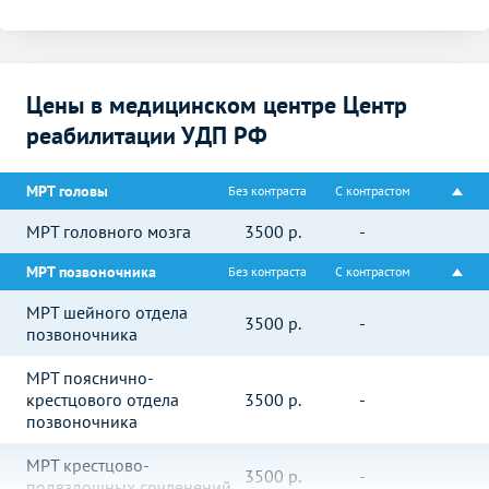
Цены в медицинском центре Центр
реабилитации УДП РФ
МРТ головы
Без контраста
С контрастом
МРТ головного мозга
3500
р.
-
МРТ позвоночника
Без контраста
С контрастом
МРТ шейного отдела
3500
р.
-
позвоночника
МРТ пояснично-
крестцового отдела
3500
р.
-
позвоночника
МРТ крестцово-
3500
р.
-
подвздошных сочленений