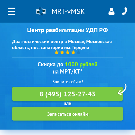
☰
MRT-vMSK
Центр реабилитации УДП РФ
Диагностический центр в Москве, Московская
область, пос. санатория им. Герцена
Скидка до
1000 рублей
на МРТ/КТ*
Звоните сейчас!
8 (495) 125-27-43
Записаться онлайн