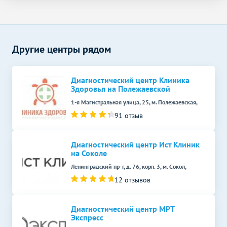
УЗИ малого таза у женщин
1200
р.
-
(трансабдоминально)
Дуплексное сканирование
Без контраста
С контрастом
сосудов
Другие центры рядом
УЗИ артерий нижних
1200
р.
-
конечностей (дуплексное)
Диагностический центр Клиника
Здоровья на Полежаевской
Функциональная
Без контраста
С контрастом
диагностика
1-я Магистральная улица, 25, м. Полежаевская,
91 отзыв
Электрокардиография
700
р.
-
(ЭКГ)
Диагностический центр Ист Клиник
Электроэнцефалография
на Соколе
1700
р.
-
(ЭЭГ)
Ленинградский пр-т, д. 76, корп. 3, м. Сокол,
12 отзывов
Диагностический центр МРТ
Экспресс