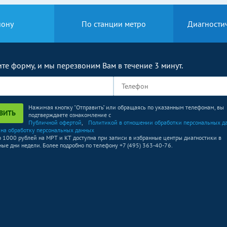
йону
По станции метро
Диагности
те форму, и мы перезвоним Вам в течение 3 минут.
Нажимая кнопку "Отправить" или обращаясь по указанным телефонам, вы
ВИТЬ
подтверждаете ознакомление с
Публичной офертой
,
Политикой в отношении обработки персональных д
 на обработку персональных данных
о 1000 рублей на МРТ и КТ доступна при записи в избранные центры диагностики в
ые дни недели. Более подробно по телефону +7 (495) 363-40-76.