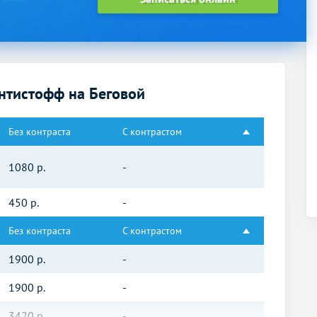
нтистофф на Беговой
Без контраста
С контрастом
1080
р.
-
450
р.
-
Без контраста
С контрастом
1900
р.
-
1900
р.
-
3420
р.
-