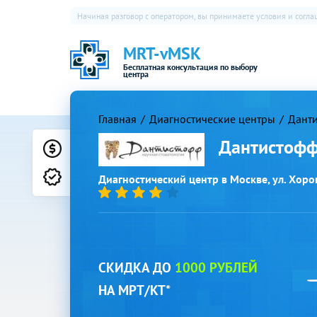
Начиная разговор с оператором, вы принимаете условия и согл
MRT-vMSK
Бесплатная консультация по выбору
центра
Главная
Диагностические центры
Данти
Дантистофф
Цены
Лицензии
Диагностический центр в Москве, ул. Хорош
СКИДКА ДО
1000 РУБЛЕЙ
НА МРТ/КТ*