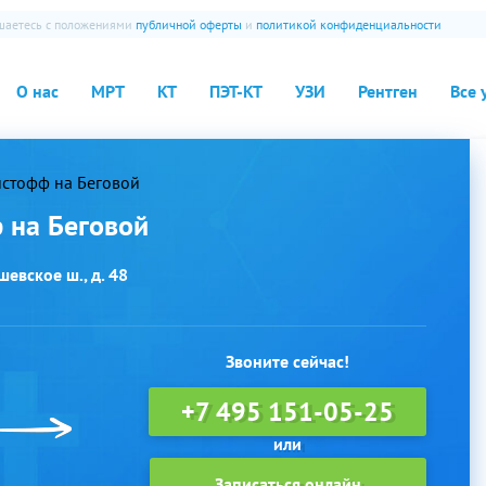
ашаетесь с положениями
публичной оферты
и
политикой конфиденциальности
О нас
МРТ
КТ
ПЭТ-КТ
УЗИ
Рентген
Все 
стофф на Беговой
 на Беговой
евское ш., д. 48
Звоните сейчас!
+7 495 151-05-25
Записаться онлайн