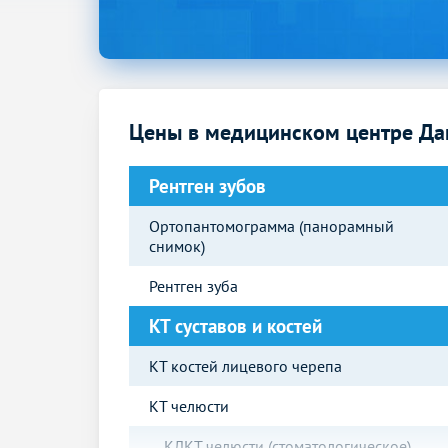
Цены в медицинском центре Да
Рентген зубов
Ортопантомограмма (панорамный
снимок)
Рентген зуба
КТ суставов и костей
КТ костей лицевого черепа
КТ челюсти
КЛКТ челюсти (стоматологическое)