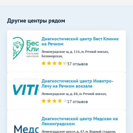
УЗИ малого таза у женщин
1000
р.
-
(трансабдоминально)
Рентген головы
Без контраста
С контрастом
Другие центры рядом
Рентген пазух носа
500
р.
-
Диагностический центр Бест Клиник
Рентген позвоночника
Без контраста
С контрастом
на Речном
Рентген шейного отдела
Ленинградское ш, д. 116, м. Речной вокзал,
1000
р.
-
Беломорская,
позвоночника
37 отзывов
Рентген крестца
600
р.
-
Рентген суставов и костей
Диагностический центр Инвитро-
Без контраста
С контрастом
Лечу на Речном вокзале
Рентген плечевого сустава
800
р.
-
Ленинградское ш, д. 88, м. Речной вокзал,
17 отзывов
Рентген ключицы
500
р.
-
Рентген локтевого сустава
800
р.
-
Диагностический центр Медскан на
Ленинградском
Рентген лучезапястного
800
р.
-
Ленинградское шоссе, д. 47, м. Водный стадион,
сустава