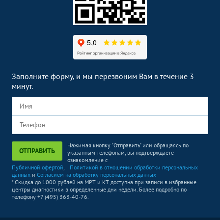
Спирометрия
500
р.
-
Электрокардиография
550
р.
-
(ЭКГ)
Электроэнцефалография
1900
р.
-
(ЭЭГ)
Заполните форму, и мы перезвоним Вам в течение 3
минут.
Нажимая кнопку "Отправить" или обращаясь по
ОТПРАВИТЬ
указанным телефонам, вы подтверждаете
ознакомление с
Публичной офертой
,
Политикой в отношении обработки персональных
данных
и
Согласием на обработку персональных данных
* Скидка до 1000 рублей на МРТ и КТ доступна при записи в избранные
центры диагностики в определенные дни недели. Более подробно по
телефону +7 (495) 363-40-76.