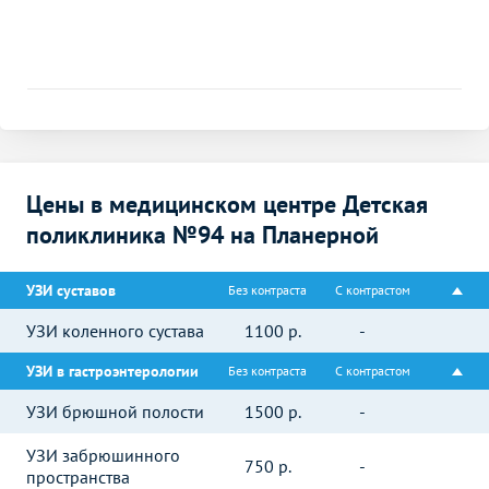
Цены в медицинском центре Детская
поликлиника №94 на Планерной
УЗИ суставов
Без контраста
С контрастом
УЗИ коленного сустава
1100
р.
-
УЗИ в гастроэнтерологии
Без контраста
С контрастом
УЗИ брюшной полости
1500
р.
-
УЗИ забрюшинного
750
р.
-
пространства