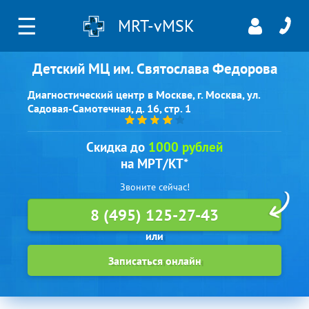
☰
MRT-vMSK
Детский МЦ им. Святослава Федорова
Диагностический центр в Москве, г. Москва, ул.
Садовая-Самотечная, д. 16, стр. 1
Скидка до
1000 рублей
на МРТ/КТ*
Звоните сейчас!
8 (495) 125-27-43
Записаться онлайн