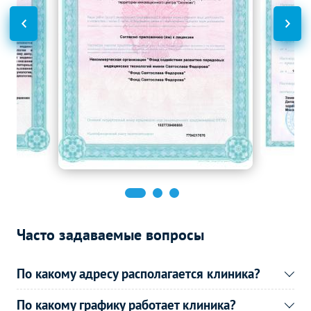
Дуплексное сканирование
Без контраста
С контрастом
сосудов
УЗИ вен верхних
2000
р.
-
конечностей (дуплексное)
Функциональная
Без контраста
С контрастом
диагностика
Спирометрия
1000
р.
-
Электрокардиография
500
р.
-
(ЭКГ)
Часто задаваемые вопросы
По какому адресу располагается клиника?
По какому графику работает клиника?