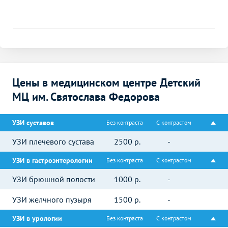
Цены в медицинском центре Детский
МЦ им. Святослава Федорова
УЗИ суставов
Без контраста
С контрастом
УЗИ плечевого сустава
2500
р.
-
УЗИ в гастроэнтерологии
Без контраста
С контрастом
УЗИ брюшной полости
1000
р.
-
УЗИ желчного пузыря
1500
р.
-
УЗИ в урологии
Без контраста
С контрастом