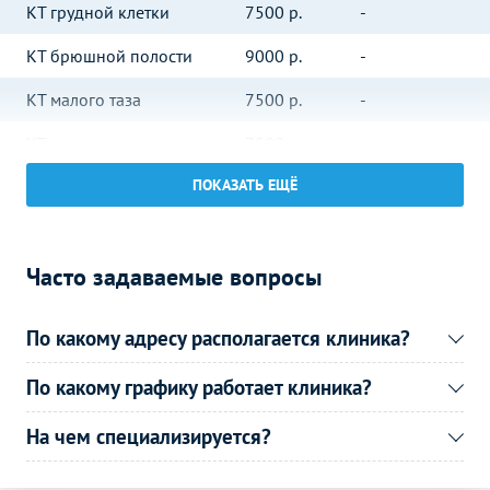
КТ грудной клетки
7500
р.
-
КТ брюшной полости
9000
р.
-
КТ малого таза
7500
р.
-
КТ почек
7500
р.
-
КТ суставов и костей
ПОКАЗАТЬ ЕЩЁ
Без контраста
С контрастом
КТ костей лицевого
5000
р.
-
черепа
Часто задаваемые вопросы
КТ плечевого сустава
4000
р.
-
КТ локтевого сустава
4000
р.
-
По какому адресу располагается клиника?
КТ голеностопного сустава
4000
р.
-
По какому графику работает клиника?
УЗИ суставов
Без контраста
С контрастом
На чем специализируется?
УЗИ коленного сустава
2000
р.
-