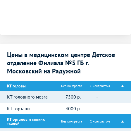
Цены в медицинском центре Детское
отделение Филиала №5 ГБ г.
Московский на Радужной
КТ головы
Без контраста
С контрастом
КТ головного мозга
7500
р.
-
КТ гортани
4000
р.
-
КТ органов и мягких
Без контраста
С контрастом
тканей