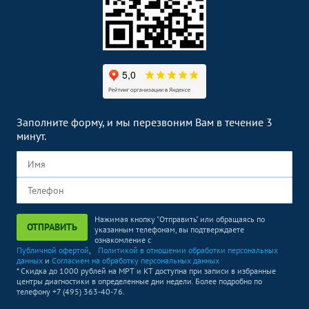
УЗИ при многоплодной
1400
р.
-
беременности (скрининг)
УЗИ яичников
3000
р.
-
Рентген головы
Без контраста
С контрастом
Рентген черепа
1700
р.
-
Заполните форму, и мы перезвоним Вам в течение 3
Рентген пазух носа
1700
р.
-
минут.
Рентген позвоночника
Без контраста
С контрастом
Рентген шейного отдела
1700
р.
-
позвоночника
Рентген грудного отдела
Нажимая кнопку "Отправить" или обращаясь по
2800
р.
-
ОТПРАВИТЬ
позвоночника
указанным телефонам, вы подтверждаете
ознакомление с
Публичной офертой
,
Политикой в отношении обработки персональных
Рентген суставов и костей
Без контраста
С контрастом
данных
и
Согласием на обработку персональных данных
* Скидка до 1000 рублей на МРТ и КТ доступна при записи в избранные
Рентген плечевого сустава
1700
р.
-
центры диагностики в определенные дни недели. Более подробно по
телефону +7 (495) 363-40-76.