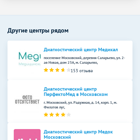
УЗИ в гастроэнтерологии
Без контраста
С контрастом
УЗИ брюшной полости
2500
р.
-
УЗИ в урологии
Без контраста
С контрастом
Другие центры рядом
УЗИ почек
2000
р.
-
Диагностический центр Медикал
УЗИ простаты
2500
р.
-
(предстательной железы)
поселение Московский, деревня Саларьево, ул. 2-
ая Новая, дом 23А, м. Саларьево,
УЗИ почек и
153 отзыва
1800
р.
-
надпочечников
УЗИ простаты
Диагностический центр
(предстательной железы)
2000
р.
-
ПерфектоМед в Московском
трансабдоминально
г. Московский, ул. Радужная, д. 14, корп. 1, м.
Филатов луг,
УЗИ в гинекологии
Без контраста
С контрастом
УЗИ малого таза
2000
р.
-
Диагностический центр Медок
УЗИ малого таза у женщин
Московский
2000
р.
-