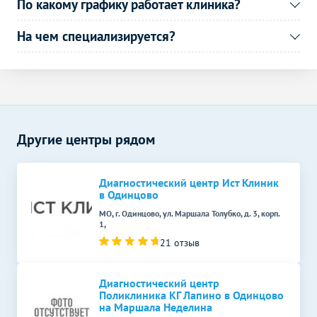
По какому графику работает клиника?
УЗИ в гинекологии
Без контраста
С контрастом
На чем специализируется?
УЗИ малого таза у женщин
2000
р.
-
(трансабдоминально)
УЗИ матки и придатков с
4000
р.
-
допплерографией сосудов
Дуплексное сканирование
Другие центры рядом
Без контраста
С контрастом
сосудов
УЗИ почечных артерий
1850
р.
-
Диагностический центр Ист Клиник
(дуплексное)
в Одинцово
УЗИ вен верхних
МО, г. Одинцово, ул. Маршала Толубко, д. 3, корп.
2000
р.
-
1,
конечностей (дуплексное)
21 отзыв
Дуплексное сканирование
4000
р.
-
дуги аорты и ее ветвей
Диагностический центр
Поликлиника КГ Лапино в Одинцово
УЗДГ органов
Без контраста
С контрастом
на Маршала Неделина