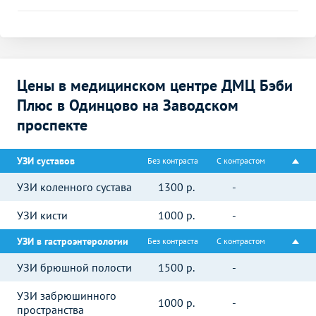
Цены в медицинском центре ДМЦ Бэби
Плюс в Одинцово на Заводском
проспекте
УЗИ суставов
Без контраста
С контрастом
УЗИ коленного сустава
1300
р.
-
УЗИ кисти
1000
р.
-
УЗИ в гастроэнтерологии
Без контраста
С контрастом
УЗИ брюшной полости
1500
р.
-
УЗИ забрюшинного
1000
р.
-
пространства