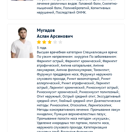
Обнаружив варикозное расширение вен, я обратилась в
УЗИ вен верхних
лечение различных видов: Головной боли, Скелетно-
3000
р.
-
клинику Добромед. После УЗИ специалист
конечностей (дуплексное)
мышечной боли, Полинейропатий, Когнитивных
нарушений, Последствий ОНМК.
профессионально подошел к моей проблеме, четко
УЗИ артерий верхних
объяснил суть и возможные решения. Я почувствовала
2500
р.
-
конечностей (дуплексное)
заботу и внимание со стороны доктора, что было очень
Мугадов
важно для меня. Сейчас после назначенного лечения
Аслан Арсенович
УЗИ вен нижних
2800
р.
-
все отлично, благодарю!
конечностей (дуплексное)
3 года.
Высшая врачебная категория Специализация врача:
УЗИ вен нижних
По узким напрвлениям: хирургия По заболеваниям:
Маргарита, 16.04.2025
2800
р.
-
конечностей (дуплексное)
Фарингит острый; Фарингит хронический; Фарингит
атрофический; Ангина катаральная; Ангина
лакунарная; Ангина фолликулярная; Тонзиллит;
УЗИ артерий нижних
Фурункул преддверия носа; Фурункул наружного
3000
р.
-
конечностей (дуплексное)
слухового прохода; Ринит вазомоторный; Ринит
аллергический; Ринит атрофический; Ларингит
острый; Ларингит хронический; Риносинусит острый;
УЗИ плодово-
Риносинусит хронический; Риносинусит полипозный;
плацентарного и маточно-
Отит наружный; Острый средний отит; Экссудативный
2200
р.
-
средний отит; Гнойный средний отит Диагностические
плацентарного кровотока
методы: Риноскопия; Отоскопия; Ларингоскопия;
(дуплексное)
Методы консервативного лечения: Промывание лакун
миндалин; Пункция верхнечелюстных пазух;
Промывание полости носа методом «кукушка»;
Дуплексное сканирование
Удаление инородных тел гортани, полости носа,
брахиоцефальных
3500
р.
-
наружного слухового прохода; Катетеризация
слуховых труб; Вскрытие фурункула,