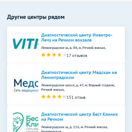
9740
р.
-
щитовидной железы
УЗДГ органов
Без контраста
С контрастом
Другие центры рядом
УЗДГ маточно-
2200
р.
-
плацентарного кровотока
Диагностический центр Инвитро-
Лечу на Речном вокзале
Допплерография сосудов
2800
р.
-
Ленинградское ш, д. 88, м. Речной вокзал,
органов малого таза
17 отзывов
УЗДГ сосудов
Без контраста
С контрастом
Допплерография сосудов
Диагностический центр Медскан на
2500
р.
-
мошонки
Ленинградском
Ленинградское шоссе, д. 47, м. Водный стадион,
Допплерография сосудов
Речной вокзал,
3000
р.
-
почек
151 отзыв
УЗДГ сосудов брюшной
3000
р.
-
полости
Диагностический центр Бест Клиник
на Речном
УЗДГ сосудов головы и
7000
р.
-
Ленинградское ш, д. 116, м. Речной вокзал,
шеи
Беломорская,