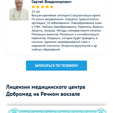
2000
р.
-
Сергей Владимирович
позвоночника
29 лет.
Рентген грудного отдела
Высшая врачебная категория Специализация врача:
2000
р.
-
позвоночника
По узким направлениям: Хирургия, Травмотология-
ортопедия; По заболеваниям: Новообразования кожи
и ПЖК; Гнойные новообразования; Переломы; Вывихи;
Рентген поясничного
Артриты; Артрозы; Методы консервативного лечения:
2100
р.
-
отдела позвоночника
Репозиция вывихов; Репозиция и иммобилизация
переломов; Операции, которые будет проводить в
клинике: Удаление новообразований кожи и
Рентген крестца
1700
р.
-
подкожной клетчатки; Вскрытие фурункулов и др
гнойных образований.
Рентген суставов и костей
Без контраста
С контрастом
Рентген плечевого сустава
1700
р.
-
ЗАПИСАТЬСЯ ПО ТЕЛЕФОНУ
Рентген ключицы
1800
р.
-
Рентген локтевого сустава
1700
р.
-
Лицензии медицинского центра
Добромед на Речном вокзале
Рентген лучезапястного
1900
р.
-
сустава
Рентген тазобедренного
2100
р.
-