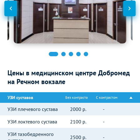
Цены в медицинском центре Добромед
на Речном вокзале
УЗИ суставов
Без контраста
С контрастом
УЗИ плечевого сустава
2000
р.
-
УЗИ локтевого сустава
2100
р.
-
УЗИ тазобедренного
2500
р.
-