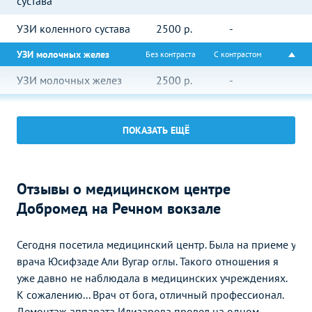
сустава
УЗИ коленного сустава
2500
р.
-
УЗИ молочных желез
Без контраста
С контрастом
УЗИ молочных желез
2500
р.
-
УЗИ в гастроэнтерологии
Без контраста
С контрастом
ПОКАЗАТЬ ЕЩЁ
УЗИ брюшной полости
3000
р.
-
УЗИ печени
1500
р.
-
УЗИ в урологии
Отзывы о медицинском центре
Без контраста
С контрастом
Добромед на Речном вокзале
УЗИ почек
2000
р.
-
УЗИ мочевого пузыря
1600
р.
-
Сегодня посетила медицинский центр. Была на приеме у
врача Юсифзаде Али Вугар оглы. Такого отношения я
УЗИ простаты
2800
р.
-
уже давно не наблюдала в медицинских учреждениях.
(предстательной железы)
К сожалению... Врач от бога, отличный профессионал.
УЗИ почек и
Демонтаж аппарата Илизарова провел на одном