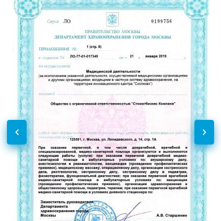
сустава
Рентген коленного сустава
2000
р.
-
Рентген голеностопного
1700
р.
-
сустава
Рентген стопы
1000
р.
-
Рентген челюсти
2000
р.
-
Рентген плечевой кости
2100
р.
-
Рентген костей таза
2000
р.
-
Рентген бедренной кости
1700
р.
-
Рентген костей голени
2000
р.
-
Рентген костей носа
2000
р.
-
Рентген височных костей
2500
р.
-
по Шюллеру