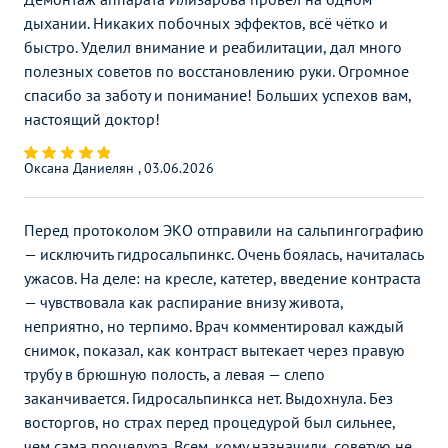
2200
р.
-
надпочечников
дыхании. Никаких побочных эффектов, всё чётко и
быстро. Уделил внимание и реабилитации, дал много
УЗИ простаты
полезных советов по восстановлению руки. Огромное
(предстательной железы)
2800
р.
-
трансабдоминально
спасибо за заботу и понимание! Больших успехов вам,
настоящий доктор!
УЗИ простаты
(предстательной железы)
2800
р.
-
Оксана Даниелян , 03.06.2026
трансректальное
УЗИ мочевого пузыря и
Перед протоколом ЭКО отправили на сальпингографию
простаты (предстательной
2000
р.
-
— исключить гидросальпинкс. Очень боялась, начиталась
железы)
ужасов. На деле: на кресле, катетер, введение контраста
УЗИ в гинекологии
Без контраста
С контрастом
— чувствовала как распирание внизу живота,
неприятно, но терпимо. Врач комментировал каждый
УЗИ малого таза
2800
р.
-
снимок, показал, как контраст вытекает через правую
УЗИ отдельных органов,
трубу в брюшную полость, а левая — слепо
конечностей, зон, отделов
Без контраста
С контрастом
тела
заканчивается. Гидросальпинкса нет. Выдохнула. Без
восторгов, но страх перед процедурой был сильнее,
УЗИ мягких тканей
1400
р.
-
чем сама процедура. Всем, кому назначили, советую не