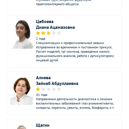
артерий
паратонзиллярного абсцесса.
Дуплексное сканирование
1600
р.
-
дуги аорты и ее ветвей
Цебоева
Диана Ацамазовна
Рентген зубов
Без контраста
С контрастом
Ортопантомограмма
2 года.
1000
р.
-
Специализация и профессиональные навыки
(панорамный снимок)
Исправление во временном и постоянном прикусе;
Расчет моделей, трг снимков, проведение малого
Рентген зуба
325
р.
-
функционального анализа, работа с артикулятором/
лицевой дугой.
Рентген головы
Без контраста
С контрастом
Рентген черепа
Алиева
1900
р.
-
Зайнаб Абдуллаевна
Рентген пазух носа
2000
р.
-
41 года.
Направления деятельности диагностика и лечение
Рентген турецкого седла
2000
р.
-
воспалительных заболеваний глаз (конъюнктивиты,
(гипофиз)
склериты, кератиты, увеиты, ячмень, блефариты и т.
Рентген позвоночника
Без контраста
С контрастом
Щагин
Рентген шейного отдела