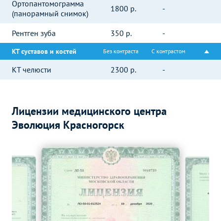
Ортопантомограмма
1800
р.
-
(панорамный снимок)
Рентген зуба
350
р.
-
КТ суставов и костей
Без контраста
С контрастом
КТ челюсти
2300
р.
-
Лицензии медицинского центра
Эволюция Красногорск