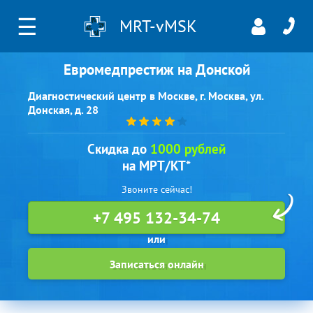
☰
MRT-vMSK
Евромедпрестиж на Донской
Диагностический центр в Москве, г. Москва, ул.
Донская, д. 28
Скидка до
1000 рублей
на МРТ/КТ*
Звоните сейчас!
+7 495 132-34-74
Записаться онлайн