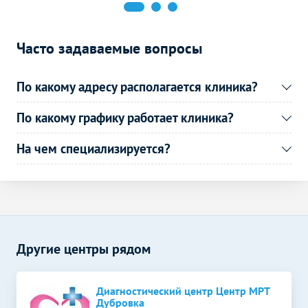
Электрокардиография
1890
р.
-
(ЭКГ)
Часто задаваемые вопросы
Эндоскопические методы
Без контраста
С контрастом
исследования
По какому адресу располагается клиника?
Кольпоскопия
3490
р.
-
По какому графику работает клиника?
На чем специализируется?
Другие центры рядом
Диагностический центр Центр МРТ
Дубровка