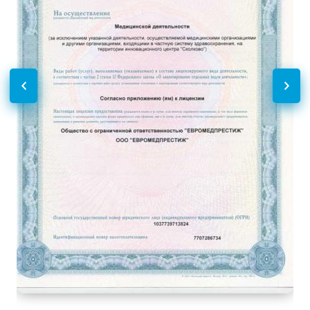
УЗИ при многоплодной
3290
р.
-
беременности (скрининг)
УЗИ в гинекологии
Без контраста
С контрастом
УЗИ малого таза у женщин
1890
р.
-
(трансабдоминально)
Дуплексное сканирование
Без контраста
С контрастом
сосудов
УЗИ артерий нижних
2590
р.
-
конечностей (дуплексное)
УЗДГ органов
Без контраста
С контрастом
УЗДГ маточно-
1650
р.
-
плацентарного кровотока
Функциональная
Без контраста
С контрастом
диагностика
Спирометрия
2100
р.
-