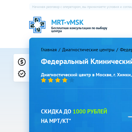
Начиная разговор с оператором, вы принимаете условия и согл
MRT-vMSK
Бесплатная консультация по выбору
центра
Главная
Диагностические центры
Федер
Федеральный Клинический
Цены
Лицензии
Диагностический центр в Москве, г. Химки, 
СКИДКА ДО
1000 РУБЛЕЙ
НА МРТ/КТ*