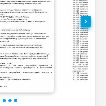
16500
р.
-
9500
р.
-
5500
р.
-
Без контраста
С контрастом
12500
р.
-
5500
р.
-
Без контраста
С контрастом
4000
р.
-
4000
р.
-
5500
р.
-