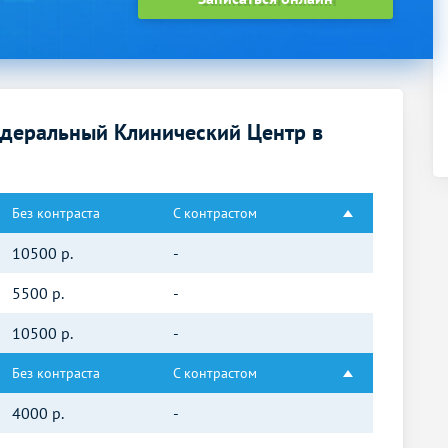
деральный Клинический Центр в
Без контраста
С контрастом
10500
р.
-
5500
р.
-
10500
р.
-
Без контраста
С контрастом
4000
р.
-