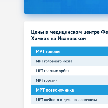
Цены в медицинском центре Фе
Химках на Ивановской
МРТ головы
МРТ головного мозга
МРТ глазных орбит
МРТ гортани
МРТ позвоночника
МРТ шейного отдела позвоночника