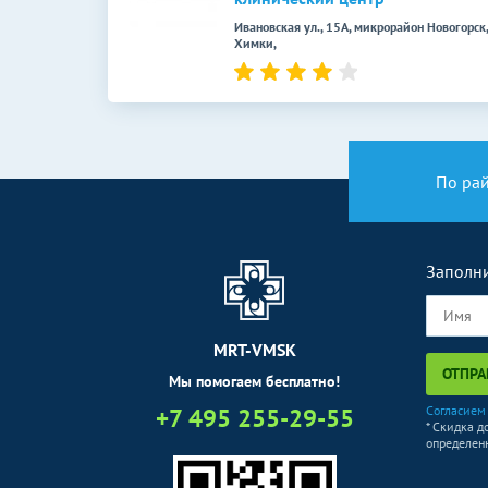
КТ органов и мягких тканей
Ивановская ул., 15А, микрорайон Новогорск,
КТ мягких тканей шеи
Химки,
КТ грудной клетки
КТ брюшной полости
КТ малого таза
По ра
КТ забрюшинного пространства
КТ почек
Заполни
КТ суставов и костей
КТ височных костей
MRT-VMSK
ОТПРА
Мы помогаем бесплатно!
КТ височно-нижнечелюстного сустава
+7 495 255-29-55
Согласием
* Скидка д
КТ плечевого сустава
определенн
КТ локтевого сустава