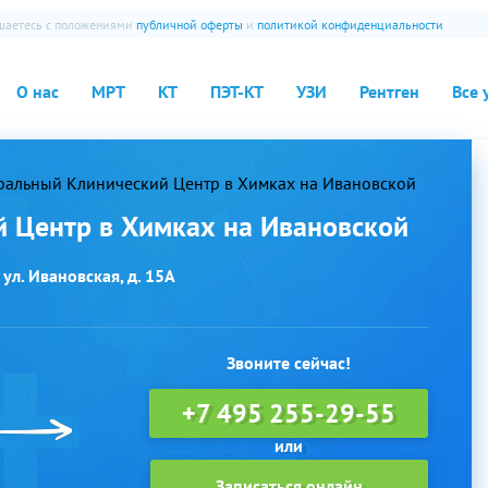
ашаетесь с положениями
публичной оферты
и
политикой конфиденциальности
О нас
МРТ
КТ
ПЭТ-КТ
УЗИ
Рентген
Все 
альный Клинический Центр в Химках на Ивановской
 Центр в Химках на Ивановской
ул. Ивановская, д. 15А
Звоните сейчас!
+7 495 255-29-55
Записаться онлайн