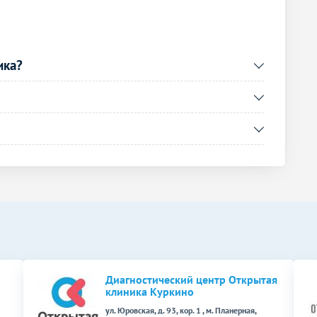
Без контраста
С контрастом
6500
р.
-
ика?
5500
р.
-
8500
р.
-
Без контраста
С контрастом
12500
р.
-
Без контраста
С контрастом
5500
р.
-
Диагностический центр Открытая
4500
р.
-
клиника Куркино
ул. Юровская, д. 93, кор. 1 , м. Планерная,