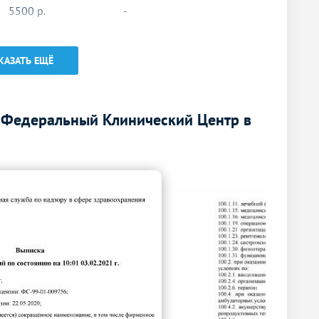
5500
р.
-
Без контраста
С контрастом
КАЗАТЬ ЕЩЁ
7000
р.
-
5500
р.
-
 Федеральный Клинический Центр в
Без контраста
С контрастом
14500
р.
-
4000
р.
-
12500
р.
-
7000
р.
-
12500
р.
-
12500
р.
-