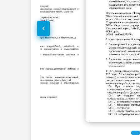
МРТ сердца
МРТ брюшной полости и забрюшинного
пространства
МРТ грудной клетки
МРТ мягких тканей
МРТ мягких тканей шеи
МРТ мягких тканей
МРТ сосудов
МР-ангиография почечных артерий
МР-ангиография брюшного отдела аорты
МРТ сосудов головного мозга (артерий и
вен)