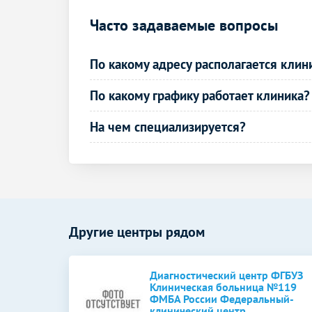
Комплексные услуги МРТ
Часто задаваемые вопросы
МРТ головного мозга и сосудов (артерий
и вен) головного мозга
По какому адресу располагается клин
МРТ шейного отдела позвоночника и
По какому графику работает клиника?
артерий шеи
На чем специализируется?
МРТ головного мозга, сосудов
головного мозга и шеи
КТ позвоночника
КТ грудного отдела позвоночника
КТ головы
Другие центры рядом
КТ гортани
Диагностический центр ФГБУЗ
КТ щитовидной железы
Клиническая больница №119
ФМБА России Федеральный-
клинический центр