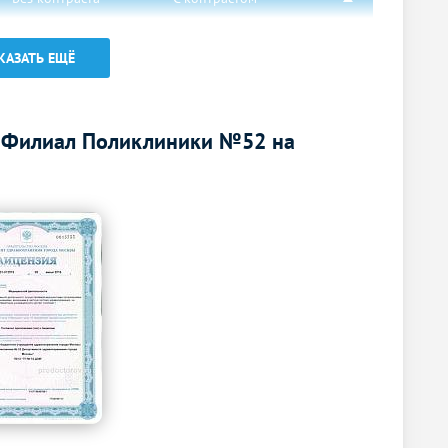
9000
р.
-
КАЗАТЬ ЕЩЁ
6000
р.
-
6000
р.
-
 Филиал Поликлиники №52 на
4500
р.
-
Без контраста
С контрастом
4000
р.
-
Без контраста
С контрастом
5000
р.
-
Без контраста
С контрастом
3000
р.
-