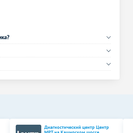
3600
р.
-
Без контраста
С контрастом
3600
р.
-
ика?
5600
р.
-
5000
р.
-
5000
р.
-
5600
р.
-
Без контраста
С контрастом
4000
р.
-
2500
р.
-
4000
р.
-
Диагностический центр Центр
МРТ на Каширском шоссе