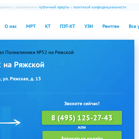
ашаетесь с положениями
публичной оферты
и
политикой конфиденциальности
О нас
МРТ
КТ
ПЭТ-КТ
УЗИ
Рентген
Все 
ал Поликлиники №52 на Ряжской
 на Ряжской
 ул. Ряжская, д. 13
Звоните сейчас!
8 (495) 125-27-43
Записаться онлайн