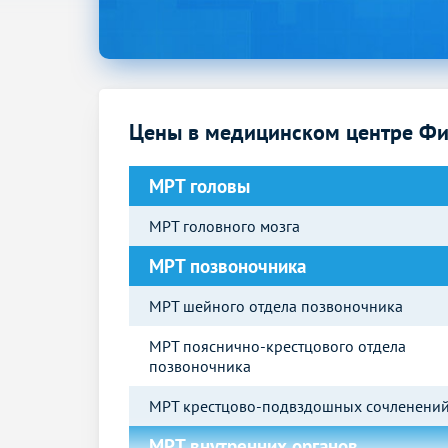
Цены в медицинском центре Ф
МРТ головы
МРТ головного мозга
МРТ позвоночника
МРТ шейного отдела позвоночника
МРТ пояснично-крестцового отдела
позвоночника
МРТ крестцово-подвздошных сочленени
МРТ внутренних органов