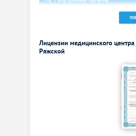
МРТ брюшной полости
ПО
МРТ малого таза
МРТ почек
Лицензии медицинского центра
МРТ грудной клетки
Ряжской
МРТ мягких тканей
МРТ мягких тканей
Комплексные услуги МРТ
МР-ангиография сосудов головного
мозга и сосудов шеи (артерий и вен)
КТ головы
КТ глазных орбит