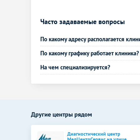
КТ гортани
КТ органов и мягких тканей
Часто задаваемые вопросы
КТ грудной клетки
По какому адресу располагается клин
КТ брюшной полости
По какому графику работает клиника?
КТ малого таза
КТ почек
На чем специализируется?
КТ печени
КТ суставов и костей
КТ височных костей
Другие центры рядом
КТ челюсти
КТ плечевого сустава
Диагностический центр
МедЦентрСервис на улице