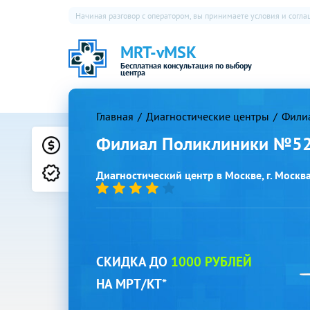
Начиная разговор с оператором, вы принимаете условия и согл
MRT-vMSK
Бесплатная консультация по выбору
центра
Главная
Диагностические центры
Фили
Филиал Поликлиники №52
Цены
Лицензии
Диагностический центр в Москве, г. Москва,
СКИДКА ДО
1000 РУБЛЕЙ
НА МРТ/КТ*