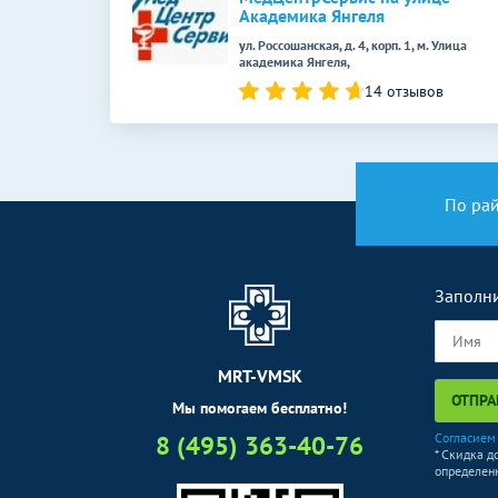
КТ коленного сустава
Академика Янгеля
КТ голеностопного сустава
ул. Россошанская, д. 4, корп. 1, м. Улица
академика Янгеля,
КТ черепа
14 отзывов
УЗИ в гастроэнтерологии
УЗИ брюшной полости
По ра
УЗИ забрюшинного пространства
УЗИ в урологии
Заполни
УЗИ простаты (предстательной железы)
УЗИ почек и надпочечников
MRT-VMSK
ОТПРА
УЗИ мочевого пузыря и простаты
Мы помогаем бесплатно!
(предстательной железы)
8 (495) 363-40-76
Согласием
* Скидка д
УЗИ отдельных органов,
определенн
конечностей, зон, отделов тела