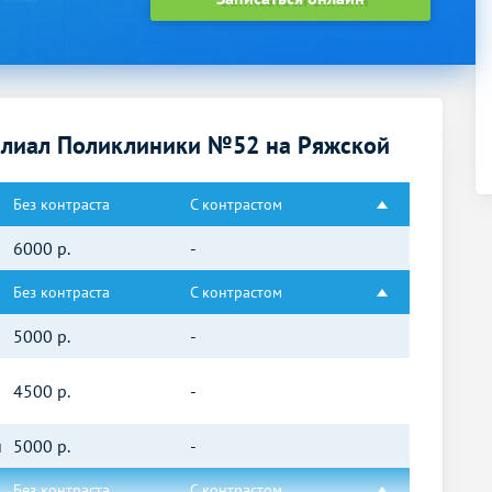
илиал Поликлиники №52 на Ряжской
Без контраста
С контрастом
6000
р.
-
Без контраста
С контрастом
5000
р.
-
4500
р.
-
й
5000
р.
-
Без контраста
С контрастом