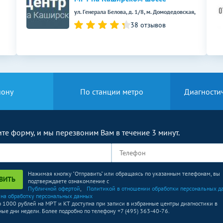
4000
р.
-
ул. Генерала Белова, д. 1/8, м. Домодедовская,
4000
р.
-
38 отзывов
4000
р.
-
Без контраста
С контрастом
1980
р.
-
йону
По станции метро
Диагности
1530
р.
-
Без контраста
С контрастом
те форму, и мы перезвоним Вам в течение 3 минут.
1810
р.
-
1530
р.
-
Нажимая кнопку "Отправить" или обращаясь по указанным телефонам, вы
ВИТЬ
подтверждаете ознакомление с
2240
р.
-
Публичной офертой
,
Политикой в отношении обработки персональных д
 на обработку персональных данных
о 1000 рублей на МРТ и КТ доступна при записи в избранные центры диагностики в
ые дни недели. Более подробно по телефону +7 (495) 363-40-76.
Без контраста
С контрастом