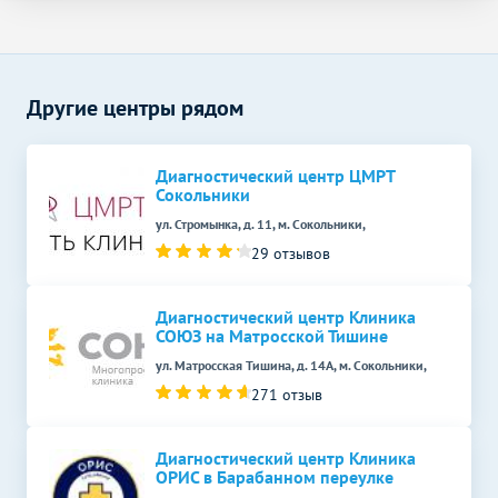
УЗИ мягких тканей
900
р.
-
УЗИ щитовидной железы
1160
р.
-
УЗИ селезенки
1010
р.
-
Другие центры рядом
УЗИ в гинекологии
Без контраста
С контрастом
Диагностический центр ЦМРТ
УЗИ малого таза у женщин
1420
р.
-
Сокольники
(трансабдоминально)
ул. Стромынка, д. 11, м. Сокольники,
Эндоскопические методы
Без контраста
С контрастом
29 отзывов
исследования
Кольпоскопия
2420
р.
-
Диагностический центр Клиника
СОЮЗ на Матросской Тишине
ул. Матросская Тишина, д. 14А, м. Сокольники,
271 отзыв
Диагностический центр Клиника
ОРИС в Барабанном переулке