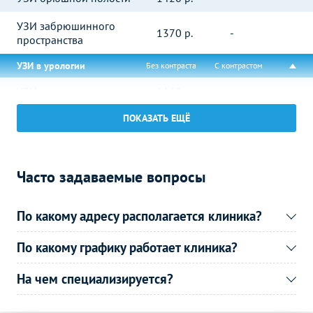
УЗИ забрюшинного
1370
р.
-
пространства
УЗИ в урологии
Без контраста
С контрастом
УЗИ почек
1160
р.
-
ПОКАЗАТЬ ЕЩЁ
УЗИ простаты
1540
р.
-
(предстательной железы)
УЗИ простаты
Часто задаваемые вопросы
(предстательной железы)
1210
р.
-
трансабдоминально
По какому адресу располагается клиника?
УЗИ мочевого пузыря и
простаты (предстательной
1310
р.
-
железы)
По какому графику работает клиника?
УЗИ отдельных органов,
На чем специализируется?
конечностей, зон, отделов
Без контраста
С контрастом
тела