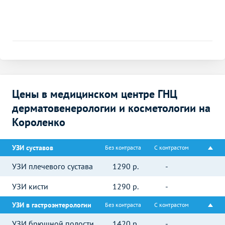
Цены в медицинском центре ГНЦ
дерматовенерологии и косметологии на
Короленко
УЗИ суставов
Без контраста
С контрастом
УЗИ плечевого сустава
1290
р.
-
УЗИ кисти
1290
р.
-
УЗИ в гастроэнтерологии
Без контраста
С контрастом
УЗИ брюшной полости
1420
р.
-