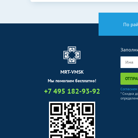
Кольпоскопия
По ра
Заполни
MRT-VMSK
ОТПРА
Мы помогаем бесплатно!
+7 495 182-93-92
Согласием
* Скидка д
определенн