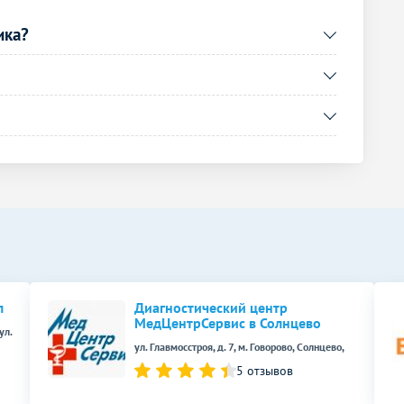
ика?
Без контраста
С контрастом
2500
р.
-
Без контраста
С контрастом
2000
р.
-
Без контраста
С контрастом
3000
р.
-
л
Диагностический центр
500
р.
-
МедЦентрСервис в Солнцево
ул.
2800
р.
-
ул. Главмосстроя, д. 7, м. Говорово, Солнцево,
5 отзывов
Без контраста
С контрастом