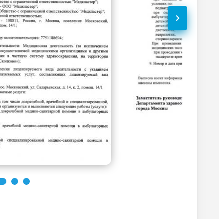
Без контраста
С контрастом
1200
р.
-
1300
р.
-
900
р.
-
700
р.
-
1300
р.
-
3000
р.
-
2500
р.
-
2500
р.
-
Без контраста
С контрастом
1700
р.
-