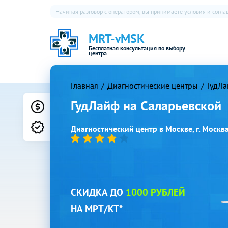
Начиная разговор с оператором, вы принимаете условия и согл
MRT-vMSK
Бесплатная консультация по выбору
центра
Главная
Диагностические центры
ГудЛа
ГудЛайф на Саларьевской
Цены
Лицензии
Диагностический центр в Москве, г. Москва,
СКИДКА ДО
1000 РУБЛЕЙ
НА МРТ/КТ*