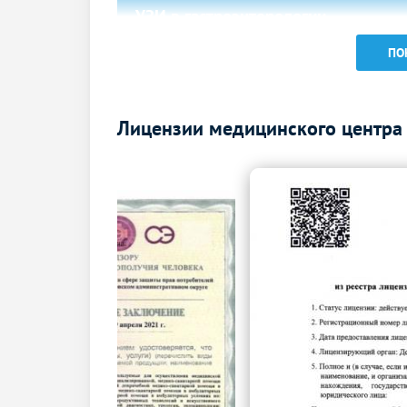
УЗИ в гастроэнтерологии
УЗИ брюшной полости
ПО
УЗИ забрюшинного пространства
УЗИ в урологии
Лицензии медицинского центра 
УЗИ почек
УЗИ простаты (предстательной железы)
УЗИ почек и надпочечников
УЗИ почек и мочевого пузыря
УЗИ простаты (предстательной железы)
трансабдоминально
УЗИ мочевого пузыря и простаты
(предстательной железы)