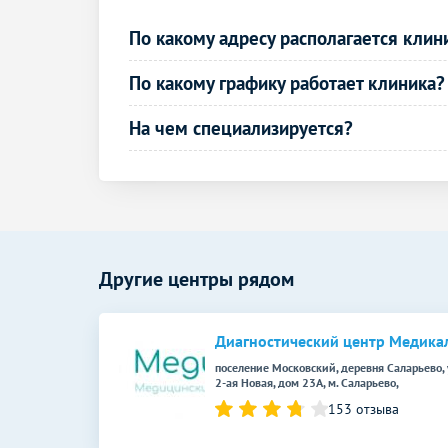
(трансабдоминально)
По какому адресу располагается клин
УЗИ в акушерстве
По какому графику работает клиника?
УЗИ при многоплодной беременности
(скрининг)
На чем специализируется?
Дуплексное сканирование сосудов
Дуплексное сканирование дуги аорты и
ее ветвей
Функциональная диагностика
Другие центры рядом
Велоэргометрия (ЭКГ с физической
нагрузкой)
Диагностический центр Медика
Электрокардиография (ЭКГ)
поселение Московский, деревня Саларьево, 
Электроэнцефалография (ЭЭГ)
2-ая Новая, дом 23А, м. Саларьево,
153 отзыва
Эндоскопические методы
исследования