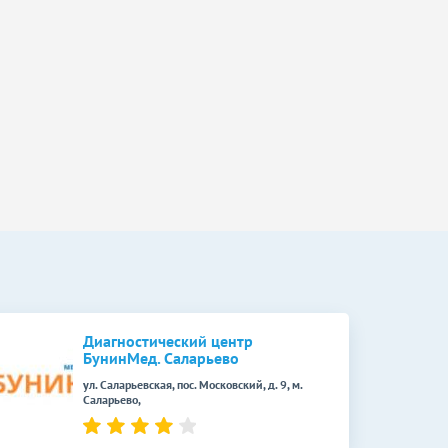
Диагностический центр
БунинМед. Саларьево
ул. Саларьевская, пос. Московский, д. 9, м.
Саларьево,