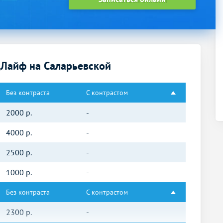
дЛайф на Саларьевской
Без контраста
С контрастом
2000
р.
-
4000
р.
-
2500
р.
-
1000
р.
-
Без контраста
С контрастом
2300
р.
-