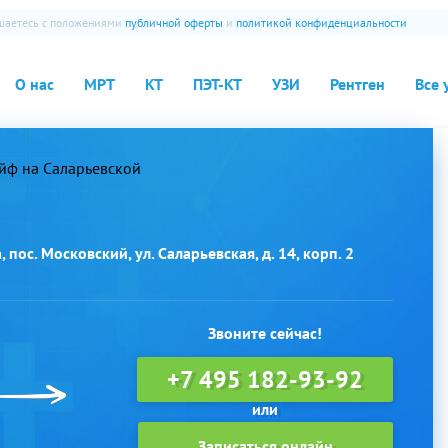
ашаетесь с положениями
публичной оферты
и
политикой конфиденциальности
О нас
МРТ
КТ
ПЭТ-КТ
УЗИ
Рентген
Все 
йф на Саларьевской
 пос. Московский, ул. Саларьевская, д. 14, корп. 2
Звоните сейчас!
+7 495 182-93-92
Записаться онлайн