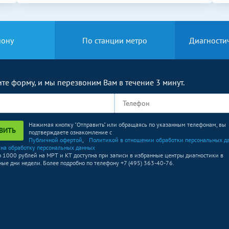
1600
р.
-
йону
По станции метро
Диагности
те форму, и мы перезвоним Вам в течение 3 минут.
Нажимая кнопку "Отправить" или обращаясь по указанным телефонам, вы
ВИТЬ
подтверждаете ознакомление с
Публичной офертой
,
Политикой в отношении обработки персональных д
 на обработку персональных данных
о 1000 рублей на МРТ и КТ доступна при записи в избранные центры диагностики в
ые дни недели. Более подробно по телефону +7 (495) 363-40-76.