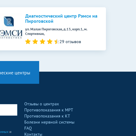
Диагностический центр Рэмси на
Пироговской
ул. Малая Пироговская, д.13, корп.1, м.
Спортивная,
29 отзывов
ческие центры
Отзывы о центрах
Противопоказания к МРТ
Противопоказания к КТ
Болезни нервной системы
FAQ
анных
и
Контакты