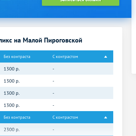
ликс на Малой Пироговской
Без контраста
С контрастом
1300
р.
-
1300
р.
-
1300
р.
-
1300
р.
-
Без контраста
С контрастом
2300
р.
-