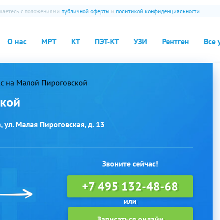
ашаетесь с положениями
публичной оферты
и
политикой конфиденциальности
О нас
МРТ
КТ
ПЭТ-КТ
УЗИ
Рентген
Все 
с на Малой Пироговской
ской
 ул. Малая Пироговская, д. 13
Звоните сейчас!
+7 495 132-48-68
Записаться онлайн