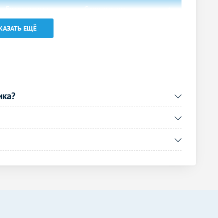
Без контраста
С контрастом
1600
р.
-
КАЗАТЬ ЕЩЁ
Без контраста
С контрастом
1000
р.
-
ика?
900
р.
-
2500
р.
-
Без контраста
С контрастом
600
р.
-
Без контраста
С контрастом
2000
р.
-