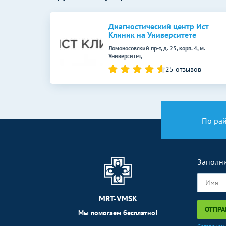
Функциональная диагностика
Электрокардиография (ЭКГ)
Диагностический центр Ист
Клиник на Университете
Эндоскопические методы
Ломоносовский пр-т, д. 25, корп. 4, м.
исследования
Университет,
25 отзывов
Кольпоскопия
По ра
Заполни
MRT-VMSK
ОТПРА
Мы помогаем бесплатно!