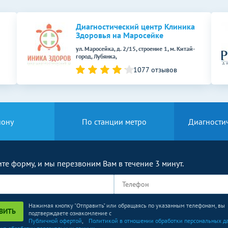
Без контраста
С контрастом
1000
р.
-
Диагностический центр Клиника
Здоровья на Маросейке
ул. Маросейка, д. 2/15, строение 1, м. Китай-
Без контраста
С контрастом
город, Лубянка,
1077 отзывов
1500
р.
-
йону
По станции метро
Диагности
те форму, и мы перезвоним Вам в течение 3 минут.
Нажимая кнопку "Отправить" или обращаясь по указанным телефонам, вы
ВИТЬ
подтверждаете ознакомление с
Публичной офертой
,
Политикой в отношении обработки персональных д