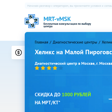
Начиная разговор с оператором, вы принимаете условия и согл
MRT-vMSK
Бесплатная консультация по выбору
центра
Главная
Диагностические центры
Хелик
Хеликс на Малой Пирогов
Цены
Диагностический центр в Москве, г. Москва,
СКИДКА ДО
1000 РУБЛЕЙ
НА МРТ/КТ*