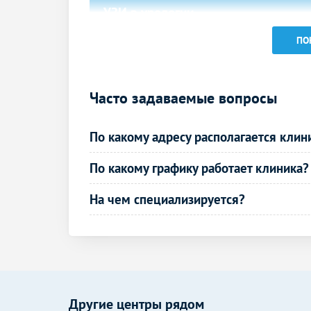
УЗИ в урологии
УЗИ простаты (предстательной железы)
ПО
УЗИ отдельных органов,
конечностей, зон, отделов тела
Часто задаваемые вопросы
УЗИ мягких тканей
По какому адресу располагается клин
УЗИ слюнных желез
Эхокардиография (УЗИ сердца)
По какому графику работает клиника?
УЗИ в гинекологии
На чем специализируется?
УЗИ шейки матки (Цервикометрия)
Дуплексное сканирование сосудов
УЗИ вен верхних конечностей
(дуплексное)
Другие центры рядом