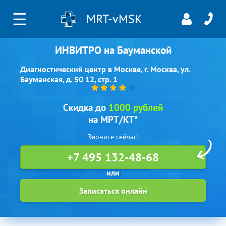
☰
MRT-vMSK
ИНВИТРО на Бауманской
Диагностический центр в Москве, г. Москва, ул.
Бауманская, д. 50 12, стр. 1
Скидка до
1000 рублей
на МРТ/КТ*
Звоните сейчас!
+7 495 132-48-68
Записаться онлайн