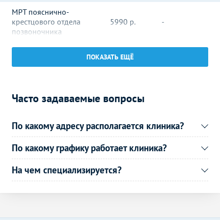
МРТ пояснично-
крестцового отдела
5990
р.
-
позвоночника
МРТ крестцово-
5990
р.
-
ПОКАЗАТЬ ЕЩЁ
подвздошных сочленений
МРТ копчика
5990
р.
-
Часто задаваемые вопросы
МРТ суставов
Без контраста
С контрастом
МРТ височно-
10490
р.
-
По какому адресу располагается клиника?
нижнечелюстного сустава
МРТ плечевого сустава
5990
р.
-
По какому графику работает клиника?
МРТ стопы
7890
р.
-
На чем специализируется?
МРТ внутренних органов
Без контраста
С контрастом
МРТ малого таза
9490
р.
-