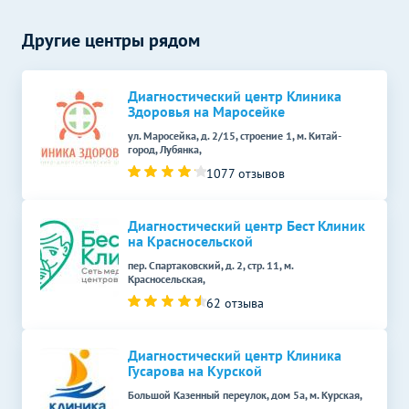
МРТ простаты
10990
р.
-
(предстательной железы)
Другие центры рядом
МРТ прямой кишки
6190
р.
-
МРТ грудной клетки
5990
р.
-
Диагностический центр Клиника
Здоровья на Маросейке
МРТ плода
14990
р.
-
ул. Маросейка, д. 2/15, строение 1, м. Китай-
город, Лубянка,
МРТ мягких тканей
Без контраста
С контрастом
1077 отзывов
МРТ мягких тканей шеи
6590
р.
-
Диагностический центр Бест Клиник
МРТ мягких тканей
на Красносельской
6590
р.
-
ягодичной области
пер. Спартаковский, д. 2, стр. 11, м.
Красносельская,
МРТ мягких тканей
6590
р.
-
62 отзыва
КТ головы
Без контраста
С контрастом
Диагностический центр Клиника
КТ глазных орбит
4890
р.
-
Гусарова на Курской
КТ пазух носа
4990
р.
-
Большой Казенный переулок, дом 5а, м. Курская,