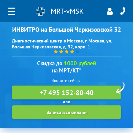
☰
MRT-vMSK
ИНВИТРО на Большой Черкизовской 32
Диагностический центр в Москве, г. Москва, ул.
Большая Черкизовская, д. 32, корп. 1
Скидка до
1000 рублей
на МРТ/КТ*
Звоните сейчас!
+7 495 152-80-40
Записаться онлайн