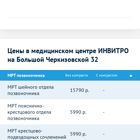
Цены в медицинском центре ИНВИТРО
на Большой Черкизовской 32
МРТ позвоночника
Без контраста
С контрастом
МРТ шейного отдела
15790
р.
-
позвоночника
МРТ пояснично-
крестцового отдела
5990
р.
-
позвоночника
МРТ крестцово-
5990
р.
-
подвздошных сочленений