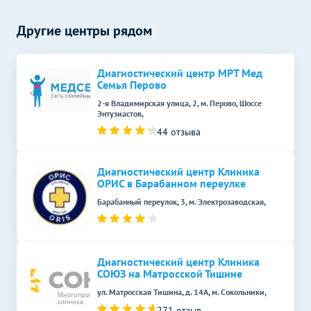
МРТ плода
14990
р.
-
Другие центры рядом
МРТ мягких тканей
Без контраста
С контрастом
МРТ мягких тканей шеи
6590
р.
-
Диагностический центр МРТ Мед
Семья Перово
МРТ мягких тканей
6590
р.
-
ягодичной области
2-я Владимирская улица, 2, м. Перово, Шоссе
Энтузиастов,
МРТ мягких тканей
6590
р.
-
44 отзыва
МРТ головы
Без контраста
С контрастом
Диагностический центр Клиника
МРТ головного мозга и
ОРИС в Барабанном переулке
4990
р.
-
орбит
Барабанный переулок, 3, м. Электрозаводская,
Комплексные услуги МРТ
Без контраста
С контрастом
МРТ головного мозга и
шейного отдела
10890
р.
-
Диагностический центр Клиника
позвоночника
СОЮЗ на Матросской Тишине
ул. Матросская Тишина, д. 14А, м. Сокольники,
КТ головы
Без контраста
С контрастом
271 отзыв