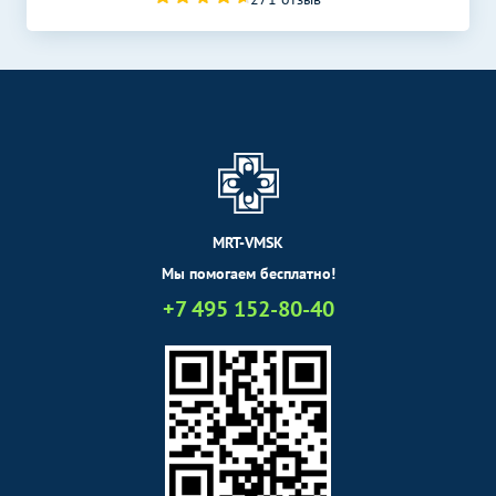
КТ глазных орбит
4890
р.
-
КТ пазух носа
4990
р.
-
КТ гортани
5690
р.
-
КТ органов и мягких
Без контраста
С контрастом
тканей
КТ грудной клетки
5990
р.
-
MRT-VMSK
КТ-виртуальная
колоноскопия/
Мы помогаем бесплатно!
колонография (толстый
11490
р.
-
+7 495 152-80-40
кишечник и прямая
кишка)
КТ брюшной полости
5490
р.
-
КТ малого таза
5790
р.
-
КТ суставов и костей
Без контраста
С контрастом