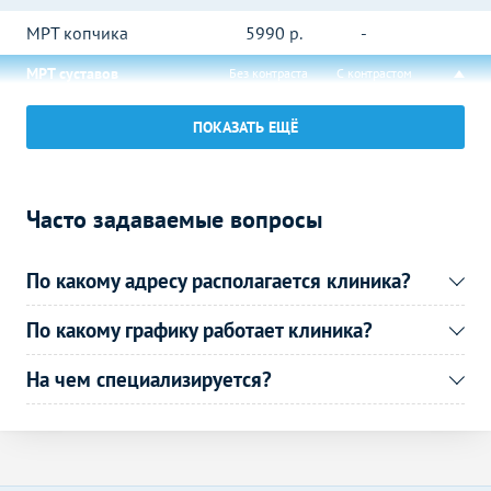
МРТ копчика
5990
р.
-
МРТ суставов
Без контраста
С контрастом
МРТ височно-
10490
р.
-
ПОКАЗАТЬ ЕЩЁ
нижнечелюстного сустава
МРТ плечевого сустава
5990
р.
-
Часто задаваемые вопросы
МРТ стопы
7890
р.
-
МРТ внутренних органов
Без контраста
С контрастом
По какому адресу располагается клиника?
МРТ малого таза
9490
р.
-
По какому графику работает клиника?
МРТ простаты
10990
р.
-
(предстательной железы)
На чем специализируется?
МРТ прямой кишки
6190
р.
-
МРТ грудной клетки
5990
р.
-