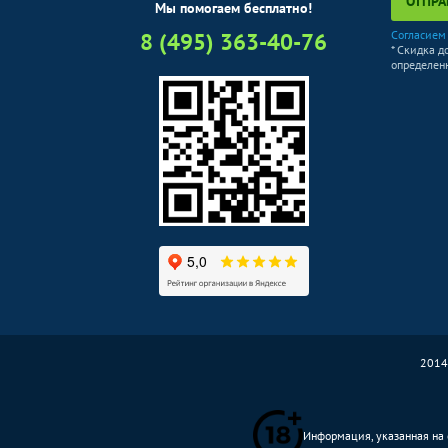
ОТПРА
Мы помогаем бесплатно!
КТ грудного отдела позвоночника
8 (495) 363-40-76
Согласием
* Скидка д
КТ пояснично-крестцового отдела
определенн
позвоночника
КТ органов и мягких тканей
КТ грудной клетки
КТ брюшной полости
КТ брюшной полости, малого таза
КТ суставов и костей
КТ височных костей
КТ височно-нижнечелюстного сустава
2014
КТ костей лицевого черепа
Информация, указанная на с
КТ челюсти