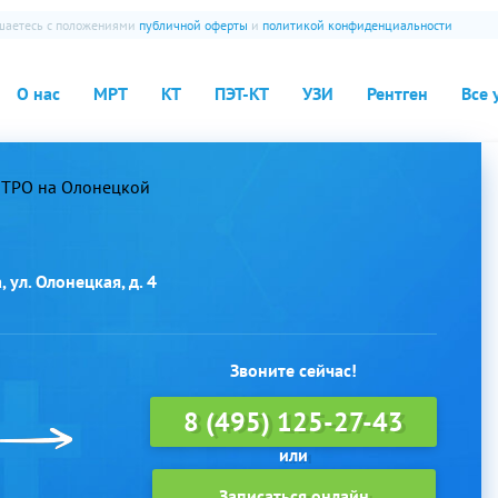
ашаетесь с положениями
публичной оферты
и
политикой конфиденциальности
О нас
МРТ
КТ
ПЭТ-КТ
УЗИ
Рентген
Все 
ТРО на Олонецкой
 ул. Олонецкая, д. 4
Звоните сейчас!
8 (495) 125-27-43
Записаться онлайн