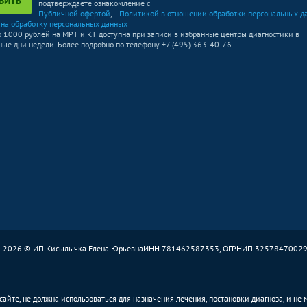
ВИТЬ
подтверждаете ознакомление с
4890
р.
Публичной офертой
,
-
Политикой в отношении обработки персональных д
 на обработку персональных данных
о 1000 рублей на МРТ и КТ доступна при записи в избранные центры диагностики в
ые дни недели. Более подробно по телефону +7 (495) 363-40-76.
4890
р.
-
Без контраста
С контрастом
5990
р.
-
5490
р.
-
5790
р.
-
Без контраста
С контрастом
4890
р.
-
4890
р.
-
-2026 © ИП Кисылычка Елена Юрьевна
ИНН 781462587353, ОГРНИП 3257847002
4890
р.
-
айте, не должна использоваться для назначения лечения, постановки диагноза, и не
4890
р.
-