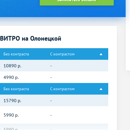
НВИТРО на Олонецкой
Без контраста
С контрастом
10890
р.
-
4990
р.
-
Без контраста
С контрастом
15790
р.
-
5990
р.
-
й
5990
р.
-