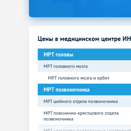
Цены в медицинском центре И
МРТ головы
МРТ головного мозга
МРТ головного мозга и орбит
МРТ позвоночника
МРТ шейного отдела позвоночника
МРТ пояснично-крестцового отдела
позвоночника
МРТ крестцово-подвздошных сочленени