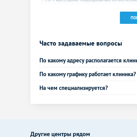
МРТ копчика
ПО
МРТ суставов
МРТ височно-нижнечелюстного сустава
Часто задаваемые вопросы
МРТ плечевого сустава
По какому адресу располагается клин
МРТ локтевого сустава
МРТ лучезапястного сустава
По какому графику работает клиника?
МРТ стопы
На чем специализируется?
МРТ внутренних органов
МРТ малого таза
МРТ простаты (предстательной железы)
Другие центры рядом
МРТ прямой кишки