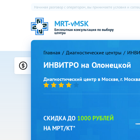
Начиная разговор с оператором, вы принимаете условия и согл
MRT-vMSK
Бесплатная консультация по выбору
центра
Главная
Диагностические центры
ИНВИ
ИНВИТРО на Олонецкой
Цены
Диагностический центр в Москве, г. Москва,
СКИДКА ДО
1000 РУБЛЕЙ
НА МРТ/КТ*