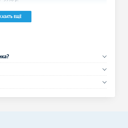
5990
р.
-
КАЗАТЬ ЕЩЁ
Без контраста
С контрастом
10490
р.
-
5990
р.
-
ика?
6190
р.
-
6190
р.
-
7890
р.
-
Без контраста
С контрастом
9490
р.
-
10990
р.
-
6190
р.
-