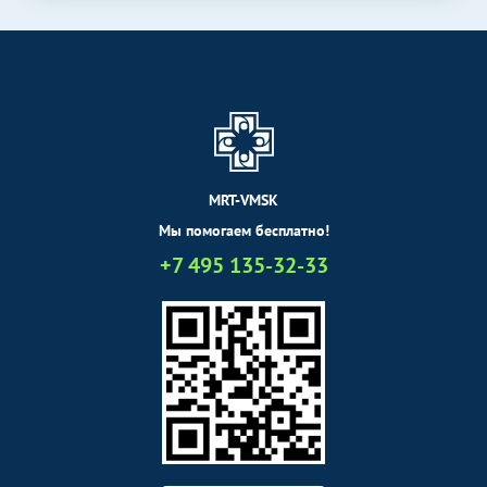
КТ гортани
5690
р.
-
КТ органов и мягких
Без контраста
С контрастом
тканей
КТ грудной клетки
5990
р.
-
КТ-виртуальная
колоноскопия/
MRT-VMSK
колонография (толстый
11490
р.
-
кишечник и прямая
Мы помогаем бесплатно!
кишка)
+7 495 135-32-33
КТ забрюшинного
5490
р.
-
пространства
КТ брюшной полости,
5790
р.
-
малого таза
КТ суставов и костей
Без контраста
С контрастом
КТ височных костей
4890
р.
-