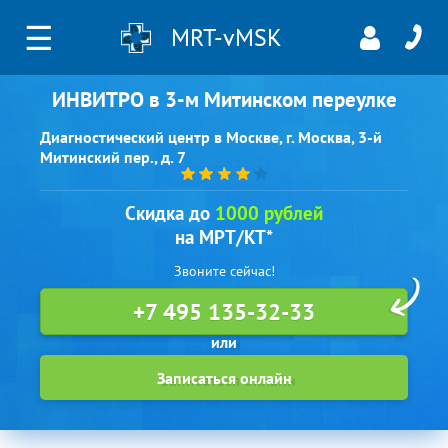
☰
MRT-vMSK
ИНВИТРО в 3-м Митинском переулке
Диагностический центр в Москве, г. Москва, 3-й
Митинский пер., д. 7
Скидка до
1000 рублей
на МРТ/КТ*
Звоните сейчас!
+7 495 135-32-33
Записаться онлайн