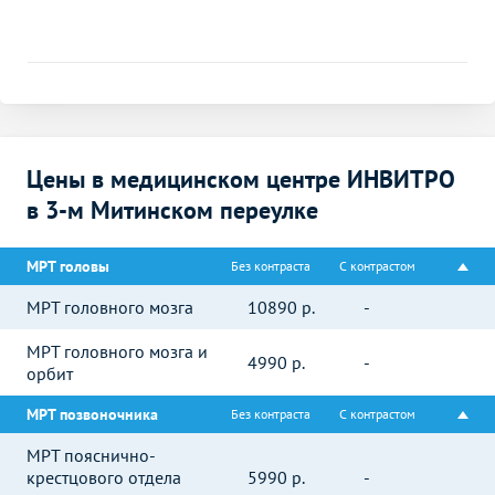
Цены в медицинском центре ИНВИТРО
в 3-м Митинском переулке
МРТ головы
Без контраста
С контрастом
МРТ головного мозга
10890
р.
-
МРТ головного мозга и
4990
р.
-
орбит
МРТ позвоночника
Без контраста
С контрастом
МРТ пояснично-
крестцового отдела
5990
р.
-