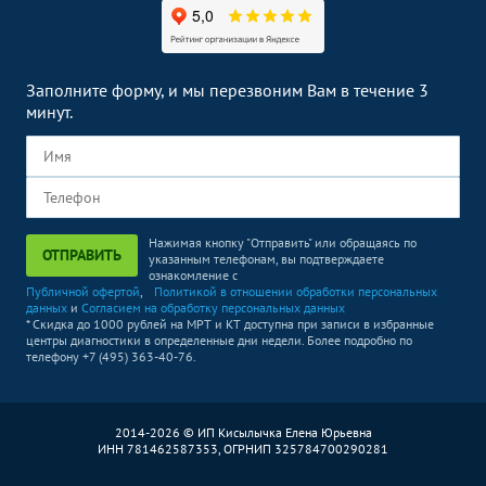
КТ височно-
4890
р.
-
нижнечелюстного сустава
КТ костей лицевого
Заполните форму, и мы перезвоним Вам в течение 3
4890
р.
-
черепа
минут.
КТ челюсти
4890
р.
-
КТ плечевого сустава
4290
р.
-
КТ голеностопного сустава
4290
р.
-
Нажимая кнопку "Отправить" или обращаясь по
ОТПРАВИТЬ
указанным телефонам, вы подтверждаете
УЗИ суставов
ознакомление с
Без контраста
С контрастом
Публичной офертой
,
Политикой в отношении обработки персональных
данных
и
Согласием на обработку персональных данных
УЗИ плечевого сустава
2890
р.
-
* Скидка до 1000 рублей на МРТ и КТ доступна при записи в избранные
центры диагностики в определенные дни недели. Более подробно по
телефону +7 (495) 363-40-76.
УЗИ локтевого сустава
2890
р.
-
УЗИ коленного сустава
2890
р.
-
2014-2026 © ИП Кисылычка Елена Юрьевна
УЗИ молочных желез
Без контраста
С контрастом
ИНН 781462587353, ОГРНИП 325784700290281
УЗИ молочных желез
3190
р.
-