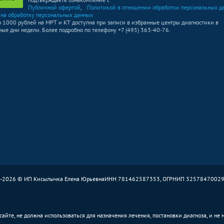
Публичной офертой
,
Политикой в отношении обработки персональных д
 на обработку персональных данных
о 1000 рублей на МРТ и КТ доступна при записи в избранные центры диагностики в
ые дни недели. Более подробно по телефону +7 (495) 363-40-76.
-2026 © ИП Кисылычка Елена Юрьевна
ИНН 781462587353, ОГРНИП 3257847002
айте, не должна использоваться для назначения лечения, постановки диагноза, и не