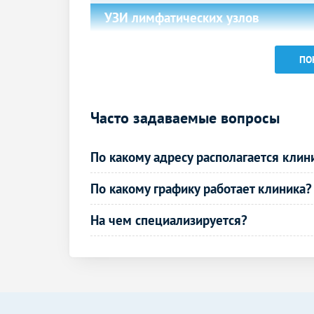
УЗИ лимфатических узлов
УЗИ лимфоузлов
ПО
УЗИ в урологии
УЗИ почек и надпочечников
Часто задаваемые вопросы
УЗИ почек и мочевого пузыря
По какому адресу располагается клин
УЗИ в гинекологии
УЗИ малого таза у женщин
По какому графику работает клиника?
(трансабдоминально)
На чем специализируется?
УЗИ в акушерстве
УЗИ при многоплодной беременности 1
триместр
УЗИ при многоплодной беременности
(скрининг)