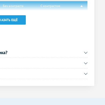
Без контраста
С контрастом
2490
р.
-
КАЗАТЬ ЕЩЁ
Без контраста
С контрастом
2390
р.
-
2990
р.
-
ика?
Без контраста
С контрастом
2590
р.
-
Без контраста
С контрастом
4990
р.
-
2990
р.
-