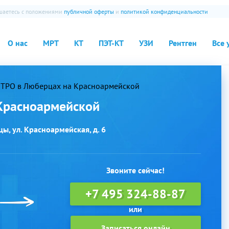
ашаетесь с положениями
публичной оферты
и
политикой конфиденциальности
О нас
МРТ
КТ
ПЭТ-КТ
УЗИ
Рентген
Все 
ТРО в Люберцах на Красноармейской
Красноармейской
ы, ул. Красноармейская, д. 6
Звоните сейчас!
+7 495 324-88-87
Записаться онлайн