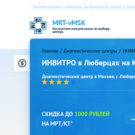
Начиная разговор с оператором, вы принимаете условия и согл
MRT-vMSK
Бесплатная консультация по выбору
центра
Главная
Диагностические центры
ИНВИ
ИНВИТРО в Люберцах на 
Цены
Диагностический центр в Москве, г. Люберц
СКИДКА ДО
1000 РУБЛЕЙ
НА МРТ/КТ*