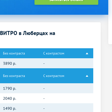
НВИТРО в Люберцах на
Без контраста
С контрастом
3890
р.
-
Без контраста
С контрастом
1790
р.
-
2040
р.
-
1490
р.
-