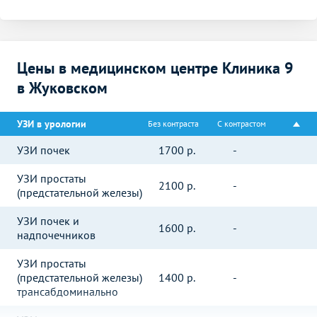
Цены в медицинском центре Клиника 9
в Жуковском
УЗИ в урологии
Без контраста
С контрастом
УЗИ почек
1700
р.
-
УЗИ простаты
2100
р.
-
(предстательной железы)
УЗИ почек и
1600
р.
-
надпочечников
УЗИ простаты
(предстательной железы)
1400
р.
-
трансабдоминально