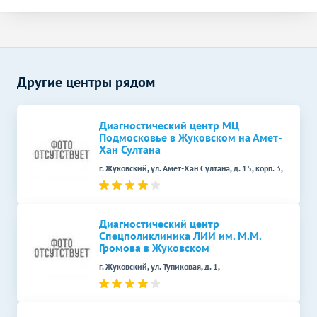
УЗИ вен верхних
1000
р.
-
конечностей (дуплексное)
Дуплексное сканирование
1400
р.
-
дуги аорты и ее ветвей
Другие центры рядом
УЗДГ органов
Без контраста
С контрастом
УЗДГ маточно-
1100
р.
-
плацентарного кровотока
Диагностический центр МЦ
Подмосковье в Жуковском на Амет-
Хан Султана
Функциональная
Без контраста
С контрастом
диагностика
г. Жуковский, ул. Амет-Хан Султана, д. 15, корп. 3,
Электрокардиография
1200
р.
-
(ЭКГ)
Диагностический центр
Эндоскопические методы
Без контраста
С контрастом
Спецполиклиника ЛИИ им. М.М.
исследования
Громова в Жуковском
Кольпоскопия
3000
р.
-
г. Жуковский, ул. Тупиковая, д. 1,