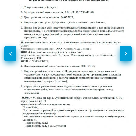
УЗИ надпочечников
3500
р.
-
Эхокардиография (УЗИ
3000
р.
-
сердца)
УЗИ лимфатических узлов
Без контраста
С контрастом
УЗИ лимфоузлов
3500
р.
-
УЗИ в акушерстве
Без контраста
С контрастом
УЗИ при многоплодной
3000
р.
-
беременности (скрининг)
УЗИ в гастроэнтерологии
Без контраста
С контрастом
УЗИ забрюшинного
3200
р.
-
пространства
Дуплексное сканирование
Без контраста
С контрастом
сосудов
УЗИ вен верхних
3300
р.
-