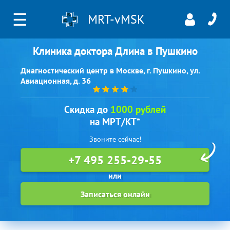
☰
MRT-vMSK
Клиника доктора Длина в Пушкино
Диагностический центр в Москве, г. Пушкино, ул.
Авиационная, д. 36
Скидка до
1000 рублей
на МРТ/КТ*
Звоните сейчас!
+7 495 255-29-55
Записаться онлайн