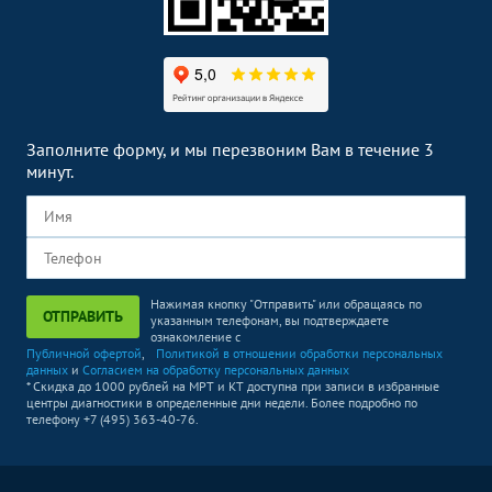
УЗИ плечевого сустава
2500
р.
-
УЗИ локтевого сустава
2500
р.
-
УЗИ коленного сустава
2500
р.
-
УЗИ в урологии
Без контраста
С контрастом
Заполните форму, и мы перезвоним Вам в течение 3
минут.
УЗИ почек
1500
р.
-
УЗИ простаты
3200
р.
-
(предстательной железы)
УЗИ в гастроэнтерологии
Без контраста
С контрастом
Нажимая кнопку "Отправить" или обращаясь по
ОТПРАВИТЬ
УЗИ желчного пузыря
5000
р.
-
указанным телефонам, вы подтверждаете
ознакомление с
Публичной офертой
,
Политикой в отношении обработки персональных
УЗИ отдельных органов,
данных
и
Согласием на обработку персональных данных
конечностей, зон, отделов
Без контраста
С контрастом
* Скидка до 1000 рублей на МРТ и КТ доступна при записи в избранные
тела
центры диагностики в определенные дни недели. Более подробно по
телефону +7 (495) 363-40-76.
УЗИ мягких тканей
2500
р.
-
УЗИ щитовидной железы
2200
р.
-