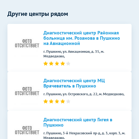
желчных протоков)
Другие центры рядом
МРТ малого таза
3600
р.
-
МРТ простаты
4400
р.
-
(предстательной железы)
Диагностический центр Районная
больница им. Розанова в Пушкино
на Авиационной
МРТ прямой кишки
4400
р.
-
г. Пушкино, ул. Авиационная, д. 35, м.
Медведково,
МРТ почек
5500
р.
-
МРТ печени
5500
р.
-
Диагностический центр МЦ
МРТ щитовидной железы
6000
р.
-
Врачеватель в Пушкино
МРТ брюшной полости и
г. Пушкино, ул. Островского, д. 22, м. Медведково,
забрюшинного
14500
р.
-
пространства
МРТ грудной клетки
3600
р.
-
Диагностический центр Гигея в
Пушкино
МРТ мягких тканей
Без контраста
С контрастом
г. Пушкино, 3-й Некрасовский пр-д, д. 3, корп. 3, м.
Медведково,