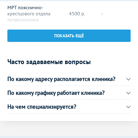
МРТ пояснично-
крестцового отдела
4500
р.
-
позвоночника
МРТ крестцово-
4500
р.
-
ПОКАЗАТЬ ЕЩЁ
подвздошных сочленений
МРТ копчика
2300
р.
-
Часто задаваемые вопросы
МРТ суставов
Без контраста
С контрастом
МРТ височно-
6000
р.
-
По какому адресу располагается клиника?
нижнечелюстного сустава
МРТ стопы
6000
р.
-
По какому графику работает клиника?
МРТ внутренних органов
Без контраста
С контрастом
На чем специализируется?
МРТ брюшной полости
3600
р.
-
МР-холангиография (МРТ
желчного пузыря и
5500
р.
-