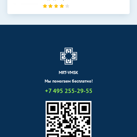
МРТ мягких тканей шеи
5600
р.
-
МРТ мягких тканей
6000
р.
-
Комплексные услуги МРТ
Без контраста
С контрастом
МРТ всего тела
20400
р.
-
МРТ головного мозга и
сосудов (артерий и вен)
4300
р.
-
головного мозга
MRT-VMSK
МРТ головного мозга,
сосудов головного мозга и
8600
р.
-
Мы помогаем бесплатно!
шеи
+7 495 255-29-55
МРТ сосудов
Без контраста
С контрастом
МРТ сосудов головного
4300
р.
-
мозга (артерий и вен)
УЗИ суставов
Без контраста
С контрастом