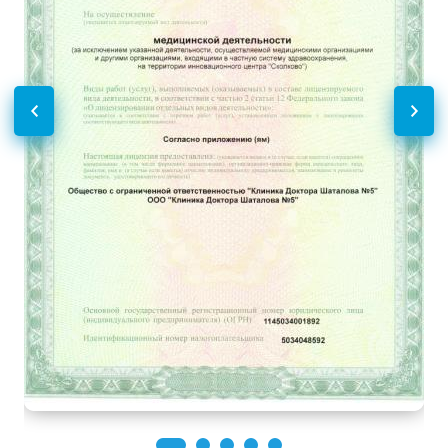
УЗИ лимфоузлов
1000
р.
-
Дуплексное сканирование
Без контраста
С контрастом
сосудов
Дуплексное сканирование
800
р.
-
дуги аорты и ее ветвей
Функциональная
Без контраста
С контрастом
диагностика
Электрокардиография
1200
р.
-
(ЭКГ)
Эндоскопические методы
Без контраста
С контрастом
исследования
Кольпоскопия
1300
р.
-