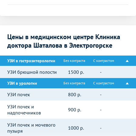
Цены в медицинском центре Клиника
доктора Шаталова в Электрогорске
УЗИ в гастроэнтерологии
Без контраста
С контрастом
УЗИ брюшной полости
1500
р.
-
УЗИ в урологии
Без контраста
С контрастом
УЗИ почек
800
р.
-
УЗИ почек и
900
р.
-
надпочечников
УЗИ почек и мочевого
1000
р.
-
пузыря