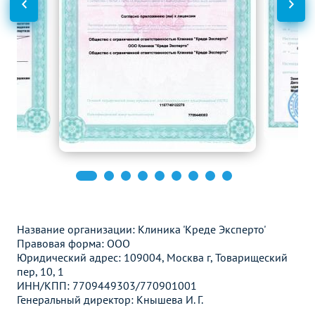
плацентарного и маточно-
3100
р.
-
плацентарного кровотока
(дуплексное)
УЗИ артерий нижних
2600
р.
-
конечностей (дуплексное)
УЗИ вен нижних
2600
р.
-
конечностей (дуплексное)
УЗИ артерий верхних
2600
р.
-
конечностей (дуплексное)
УЗИ вен верхних
2600
р.
-
конечностей (дуплексное)
Название организации: Клиника 'Креде Эксперто'
УЗИ сосудов полового
Правовая форма: ООО
4700
р.
-
члена (дуплексное)
Юридический адрес: 109004, Москва г, Товарищеский
пер, 10, 1
УЗИ сосудов шеи
ИНН/КПП: 7709449303/770901001
2900
р.
-
(дуплексное)
Генеральный директор: Кнышева И. Г.