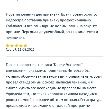
УЗИ простаты
(предстательной железы)
3000
р.
-
трансабдоминально
Посетил клинику для прививки. Врач провел осмотр,
медсестра поставила прививку профессионально.
УЗИ простаты
Соблюдены все санитарные нормы, вакцина вскрыта
(предстательной железы)
2300
р.
-
трансректальное
при мне. Персонал дружелюбный, врач внимателен и
человечен.
УЗИ простаты
3600
р.
-
(предстательной железы)
Сергей, 11.08.2025
УЗИ почек и
3100
р.
-
надпочечников
После посещения клиники "Креде Эксперто"
УЗИ в андрологии
Без контраста
С контрастом
впечатления оказались приятными. Интерьер был
уютным, обслуживание вежливым и оперативным. Врач
УЗИ мошонки
2100
р.
-
провел стандартный осмотр, выписал лечение, и я
УЗИ в гинекологии
смогла купить все необходимые препараты на месте.
Без контраста
С контрастом
Удивлена тем, что такая хорошая клиника находится
УЗИ Фолликулометрия
2000
р.
-
рядом со мной, но ранее об этом не знала. Регистратура
предложила информацию о годовой программе
УЗИ шейки матки
1100
р.
-