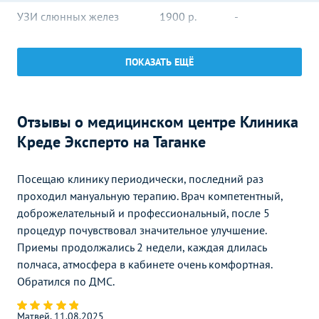
УЗИ слюнных желез
1900
р.
-
УЗИ глазного яблока
1300
р.
-
ПОКАЗАТЬ ЕЩЁ
Эхокардиография (УЗИ
4000
р.
-
сердца)
УЗИ кожи
3600
р.
-
Отзывы о медицинском центре Клиника
Креде Эксперто на Таганке
УЗИ в урологии
Без контраста
С контрастом
УЗИ почек,
Посещаю клинику периодически, последний раз
надпочечников и
2100
р.
-
проходил мануальную терапию. Врач компетентный,
забрюшинного
пространства
доброжелательный и профессиональный, после 5
процедур почувствовал значительное улучшение.
УЗИ мочевого пузыря
1600
р.
-
Приемы продолжались 2 недели, каждая длилась
полчаса, атмосфера в кабинете очень комфортная.
УЗИ мочевого пузыря, с
Обратился по ДМС.
определением остаточной
2100
р.
-
мочи
Матвей, 11.08.2025