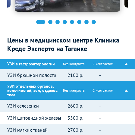
Цены в медицинском центре Клиника
Креде Эксперто на Таганке
УЗИ в гастроэнтерологии
Без контраста
С контрастом
УЗИ брюшной полости
2100
р.
-
УЗИ отдельных органов,
конечностей, зон, отделов
Без контраста
С контрастом
тела
УЗИ селезенки
2600
р.
-
УЗИ щитовидной железы
3500
р.
-
УЗИ мягких тканей
2700
р.
-