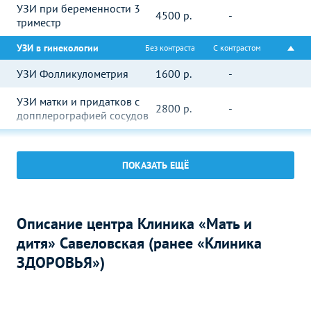
УЗИ при беременности 3
4500
р.
-
триместр
УЗИ в гинекологии
Без контраста
С контрастом
УЗИ Фолликулометрия
1600
р.
-
УЗИ матки и придатков с
2800
р.
-
допплерографией сосудов
УЗИ молочных желез
Без контраста
С контрастом
ПОКАЗАТЬ ЕЩЁ
УЗИ молочных желез
2700
р.
-
УЗИ в урологии
Без контраста
С контрастом
УЗИ простаты
Описание центра Клиника «Мать и
3500
р.
-
(предстательной железы)
дитя» Савеловская (ранее «Клиника
УЗИ почек
ЗДОРОВЬЯ»)
1900
р.
-
УЗИ мочевого пузыря
1900
р.
-