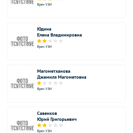
1650
р.
-
(панорамный снимок)
Врач УЗИ
Юдина
Елена Владимировна
Врач УЗИ
Магометханова
Джамиля Магометовна
Врач УЗИ
Савенков
Юрий Григорьевич
Врач УЗИ