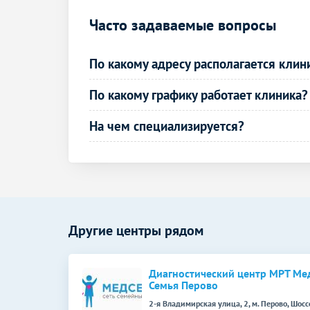
УЗИ артерий нижних конечностей
(дуплексное)
Часто задаваемые вопросы
Дуплексное сканирование дуги аорты и
ее ветвей
По какому адресу располагается клин
Рентген головы
По какому графику работает клиника?
Рентген пазух носа
На чем специализируется?
Рентген турецкого седла (гипофиз)
Рентген позвоночника
Рентген шейного отдела позвоночника
Рентген крестцово-копчиковой области
Другие центры рядом
Рентген суставов и костей
Диагностический центр МРТ Ме
Рентген плечевого сустава
Семья Перово
2-я Владимирская улица, 2, м. Перово, Шосс