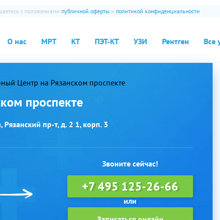
ашаетесь с положениями
публичной оферты
и
политикой конфиденциальности
О нас
МРТ
КТ
ПЭТ-КТ
УЗИ
Рентген
Все 
ный Центр на Рязанском проспекте
ском проспекте
Рязанский пр-т, д. 2 1, корп. 3
Звоните сейчас!
+7 495 125-26-66
Записаться онлайн