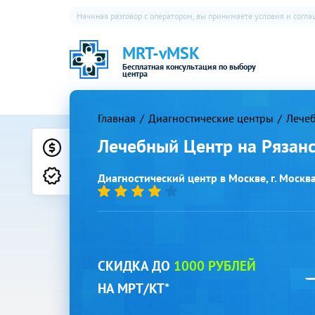
Начиная разговор с оператором, вы принимаете условия и согл
MRT-vMSK
Бесплатная консультация по выбору
центра
Главная
Диагностические центры
Лечеб
Лечебный Центр на Рязан
Цены
Лицензии
Диагностический центр в Москве, г. Москва, 
СКИДКА ДО
1000 РУБЛЕЙ
НА МРТ/КТ*