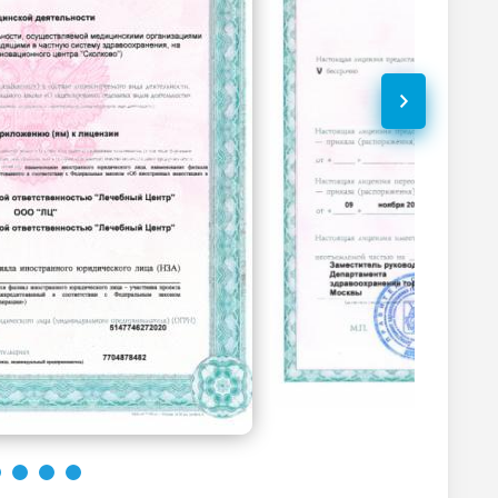
2780
р.
-
1060
р.
-
2900
р.
-
2100
р.
-
1660
р.
-
Без контраста
С контрастом
1880
р.
-
3090
р.
-
Без контраста
С контрастом
3590
р.
-