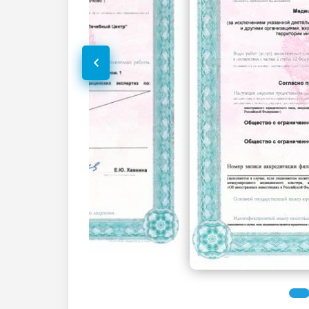
УЗИ щитовидной железы
УЗИ селезенки
Эхокардиография (УЗИ сердца)
УЗИ периферических нервов
УЗИ шейного отдела позвоночника
УЗИ в акушерстве
УЗИ плода 3D
УЗИ при многоплодной беременности
(скрининг)
Дуплексное сканирование сосудов
УЗИ вен верхних конечностей
(дуплексное)