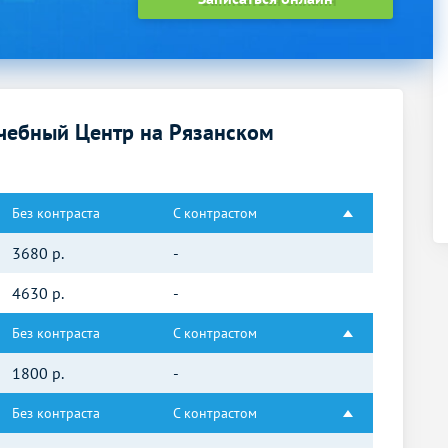
чебный Центр на Рязанском
Без контраста
С контрастом
3680
р.
-
4630
р.
-
Без контраста
С контрастом
1800
р.
-
Без контраста
С контрастом