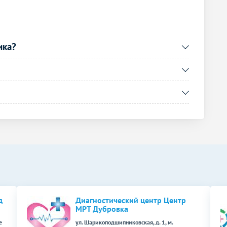
3590
р.
-
1590
р.
-
ика?
Без контраста
С контрастом
1330
р.
-
1180
р.
-
Без контраста
С контрастом
1850
р.
-
2170
р.
-
Без контраста
С контрастом
д
Диагностический центр Центр
1740
р.
-
МРТ Дубровка
е
ул. Шарикоподшипниковская, д. 1, м.