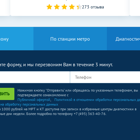
273 отзыва
1740
р.
-
1740
р.
-
1740
р.
-
йону
По станции метро
Диагности
1740
р.
-
1740
р.
-
те форму, и мы перезвоним Вам в течение 3 минут.
1330
р.
-
1330
р.
-
Нажимая кнопку "Отправить" или обращаясь по указанным телефонам, вы
ВИТЬ
подтверждаете ознакомление с
1330
р.
-
Публичной офертой
,
Политикой в отношении обработки персональных д
 на обработку персональных данных
о 1000 рублей на МРТ и КТ доступна при записи в избранные центры диагностики в
1180
р.
-
ые дни недели. Более подробно по телефону +7 (495) 363-40-76.
1330
р.
-
1330
р.
-