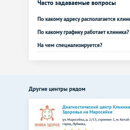
УЗИ артерий нижних конечностей
Часто задаваемые вопросы
(дуплексное)
Дуплексное сканирование дуги аорты и
По какому адресу располагается клин
ее ветвей
По какому графику работает клиника?
Рентген головы
На чем специализируется?
Рентген пазух носа
Рентген турецкого седла (гипофиз)
Рентген позвоночника
Рентген шейного отдела позвоночника
Другие центры рядом
Рентген крестцово-копчиковой области
Рентген суставов и костей
Диагностический центр Клиник
Здоровья на Маросейке
Рентген плечевого сустава
ул. Маросейка, д. 2/15, строение 1, м. Китай
город, Лубянка,
Рентген ключицы