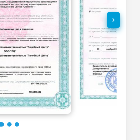
2780
р.
-
1060
р.
-
2900
р.
-
2100
р.
-
1660
р.
-
Без контраста
С контрастом
1880
р.
-
3090
р.
-
Без контраста
С контрастом
3590
р.
-