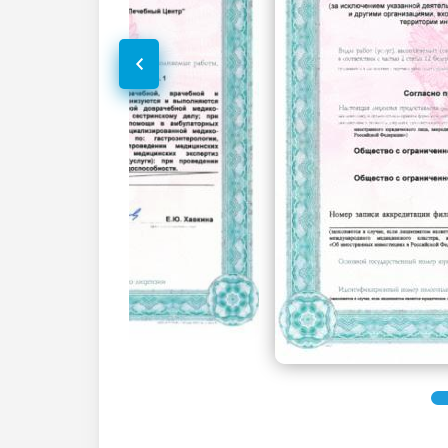
УЗИ щитовидной железы
УЗИ селезенки
Эхокардиография (УЗИ сердца)
УЗИ периферических нервов
УЗИ шейного отдела позвоночника
УЗИ в акушерстве
УЗИ плода 3D
УЗИ при многоплодной беременности
(скрининг)
Дуплексное сканирование сосудов
УЗИ вен верхних конечностей
(дуплексное)