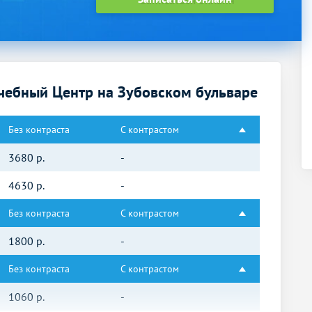
чебный Центр на Зубовском бульваре
Без контраста
С контрастом
3680
р.
-
4630
р.
-
Без контраста
С контрастом
1800
р.
-
Без контраста
С контрастом
1060
р.
-