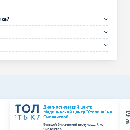
3590
р.
-
ика?
1590
р.
-
Без контраста
С контрастом
1330
р.
-
1180
р.
-
Без контраста
С контрастом
1850
р.
-
2170
р.
-
Без контраста
С контрастом
а
Диагностический центр
Медицинский центр "Столица" на
1740
р.
Смоленской
-
-
Большой Власьевский переулок, д.9, м.
1180
р.
-
Смоленская,