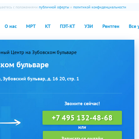
ашаетесь с положениями
публичной оферты
и
политикой конфиденциальности
О нас
МРТ
КТ
ПЭТ-КТ
УЗИ
Рентген
Все 
ный Центр на Зубовском бульваре
ском бульваре
 Зубовский бульвар, д. 16 20, стр. 1
Звоните сейчас!
+7 495 132-48-68
Записаться онлайн