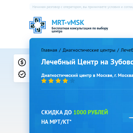
Начиная разговор с оператором, вы принимаете условия и согл
MRT-vMSK
Бесплатная консультация по выбору
центра
Главная
Диагностические центры
Лечеб
Лечебный Центр на Зубов
Цены
Лицензии
Диагностический центр в Москве, г. Москва,
СКИДКА ДО
1000 РУБЛЕЙ
НА МРТ/КТ*