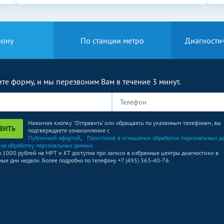
йону
По станции метро
Диагности
те форму, и мы перезвоним Вам в течение 3 минут.
Нажимая кнопку "Отправить" или обращаясь по указанным телефонам, вы
ВИТЬ
подтверждаете ознакомление с
Публичной офертой
,
Политикой в отношении обработки персональных д
 на обработку персональных данных
о 1000 рублей на МРТ и КТ доступна при записи в избранные центры диагностики в
ые дни недели. Более подробно по телефону +7 (495) 363-40-76.