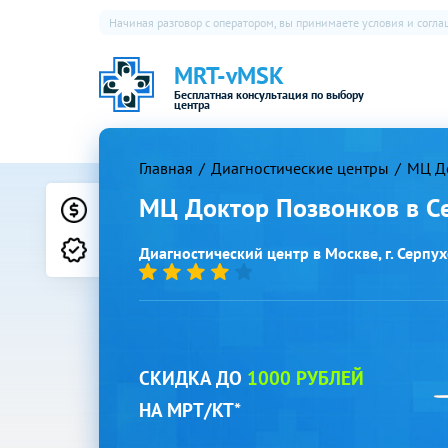
Начиная разговор с оператором, вы принимаете условия и согл
MRT-vMSK
Бесплатная консультация по выбору
центра
Главная
Диагностические центры
МЦ До
МЦ Доктор Позвонков в С
Цены
Лицензии
Диагностический центр в Москве, г. Серпухо
СКИДКА ДО
1000 РУБЛЕЙ
НА МРТ/КТ*