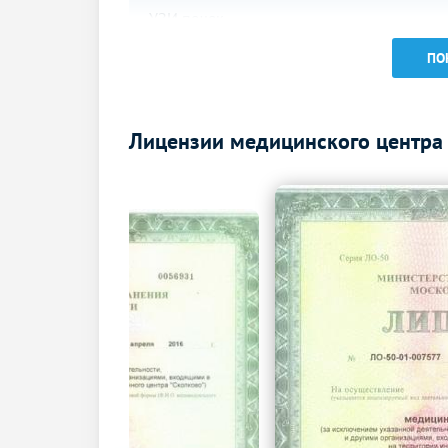
УЗИ почек
УЗИ почек и надпочечников
ПО
УЗИ отдельных органов,
конечностей, зон, отделов тела
Лицензии медицинского центра
УЗИ мягких тканей
УЗИ щитовидной железы
УЗИ надпочечников
УЗИ селезенки
Эхокардиография (УЗИ сердца)
УЗИ лимфатических узлов
УЗИ лимфоузлов
Дуплексное сканирование сосудов