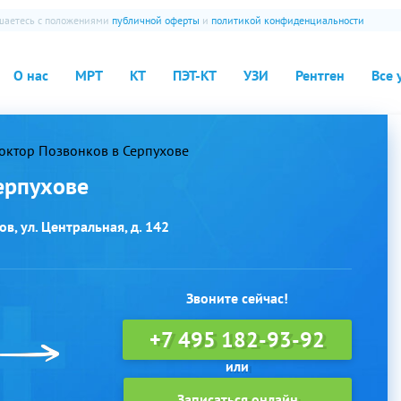
ашаетесь с положениями
публичной оферты
и
политикой конфиденциальности
О нас
МРТ
КТ
ПЭТ-КТ
УЗИ
Рентген
Все 
ктор Позвонков в Серпухове
ерпухове
в, ул. Центральная, д. 142
Звоните сейчас!
+7 495 182-93-92
Записаться онлайн