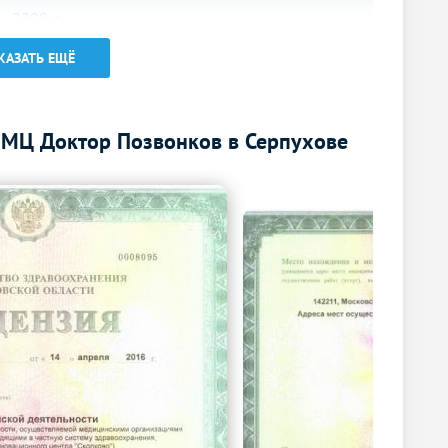
2200
р.
-
1300
р.
-
КАЗАТЬ ЕЩЁ
Без контраста
С контрастом
 МЦ Доктор Позвонков в Серпухове
1000
р.
-
1000
р.
-
1000
р.
-
600
р.
-
2200
р.
-
Без контраста
С контрастом
1500
р.
-
Без контраста
С контрастом