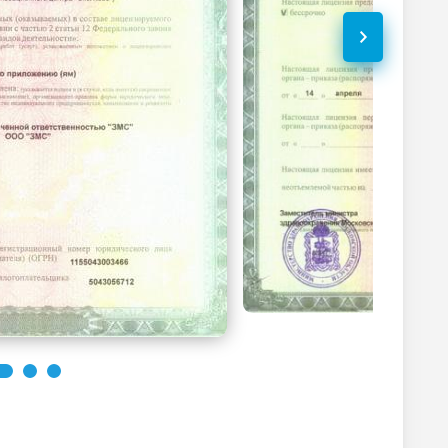
2000
р.
-
Без контраста
С контрастом
1000
р.
-
2000
р.
-