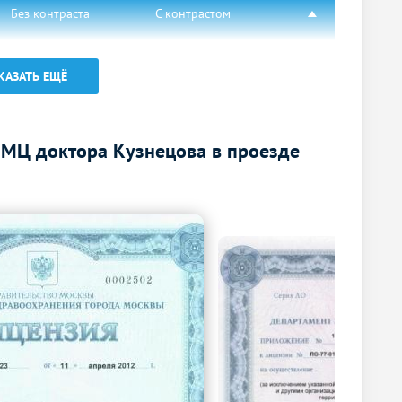
Без контраста
С контрастом
1500
р.
-
КАЗАТЬ ЕЩЁ
1500
р.
-
2500
р.
-
 МЦ доктора Кузнецова в проезде
2000
р.
-
Без контраста
С контрастом
1700
р.
-
Без контраста
С контрастом
1600
р.
-
1000
р.
-
Без контраста
С контрастом