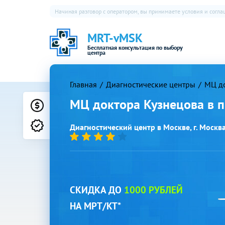
Начиная разговор с оператором, вы принимаете условия и согл
MRT-vMSK
Бесплатная консультация по выбору
центра
Главная
Диагностические центры
МЦ до
МЦ доктора Кузнецова в 
Цены
Лицензии
Диагностический центр в Москве, г. Москва
СКИДКА ДО
1000 РУБЛЕЙ
НА МРТ/КТ*