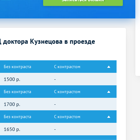
 доктора Кузнецова в проезде
Без контраста
С контрастом
1500
р.
-
Без контраста
С контрастом
1700
р.
-
Без контраста
С контрастом
1650
р.
-