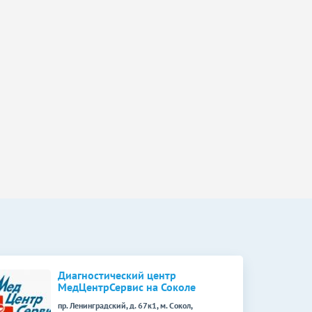
Диагностический центр
МедЦентрСервис на Соколе
пр. Ленинградский, д. 67к1, м. Сокол,