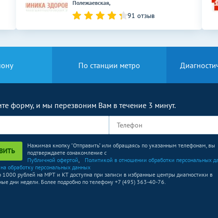
Полежаевская,
91 отзыв
йону
По станции метро
Диагности
те форму, и мы перезвоним Вам в течение 3 минут.
Нажимая кнопку "Отправить" или обращаясь по указанным телефонам, вы
ВИТЬ
подтверждаете ознакомление с
Публичной офертой
,
Политикой в отношении обработки персональных д
 на обработку персональных данных
о 1000 рублей на МРТ и КТ доступна при записи в избранные центры диагностики в
ые дни недели. Более подробно по телефону +7 (495) 363-40-76.