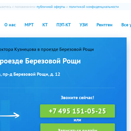
ашаетесь с положениями
публичной оферты
и
политикой конфиденциальности
О нас
МРТ
КТ
ПЭТ-КТ
УЗИ
Рентген
Все 
ктора Кузнецова в проезде Березовой Рощи
проезде Березовой Рощи
, пр-д Березовой Рощи, д. 12
Звоните сейчас!
+7 495 151-05-25
Записаться онлайн