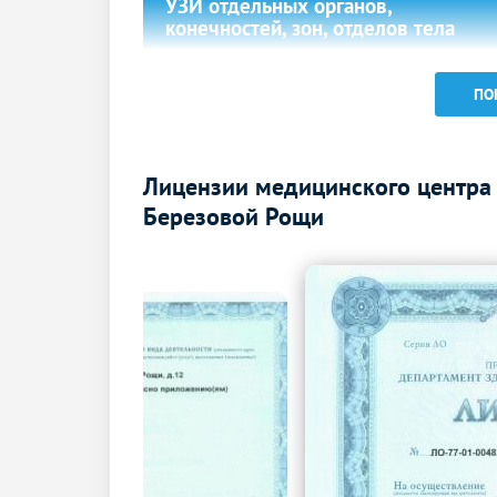
УЗИ отдельных органов,
конечностей, зон, отделов тела
УЗИ мягких тканей
ПО
УЗИ щитовидной железы
Эхокардиография (УЗИ сердца)
Лицензии медицинского центра
УЗИ шейного отдела позвоночника
Березовой Рощи
УЗИ лимфатических узлов
УЗИ лимфоузлов
УЗИ в урологии
УЗИ почек и надпочечников
УЗИ простаты (предстательной железы)
трансабдоминально
УЗИ в гинекологии