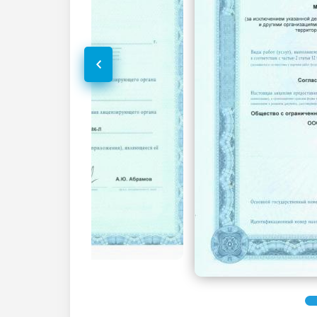
УЗИ малого таза у женщин
(трансабдоминально)
Дуплексное сканирование сосудов
УЗИ артерий нижних конечностей
(дуплексное)
Рентген зубов
Рентген зуба
Функциональная диагностика
Электрокардиография (ЭКГ)
Эндоскопические методы
исследования
Кольпоскопия