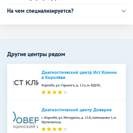
Функциональная
Без контраста
С контрастом
диагностика
На чем специализируется?
Электрокардиография
450
р.
-
(ЭКГ)
Эндоскопические методы
Без контраста
С контрастом
исследования
Кольпоскопия
1600
р.
-
Другие центры рядом
Диагностический центр Ист Клиник
в Королёве
Королёв, ул. Горького, д. 12а, м. ВДНХ,
Диагностический центр Доверие
г. Королёв, ул. Мичурина, д. 21А, помещение I, м.
Щелковская,