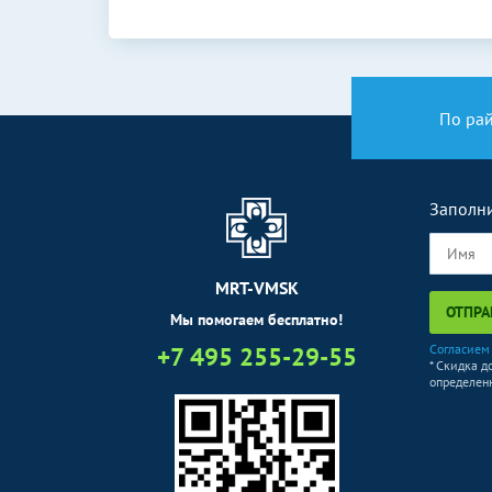
По ра
Заполни
MRT-VMSK
ОТПРА
Мы помогаем бесплатно!
+7 495 255-29-55
Согласием
* Скидка д
определенн