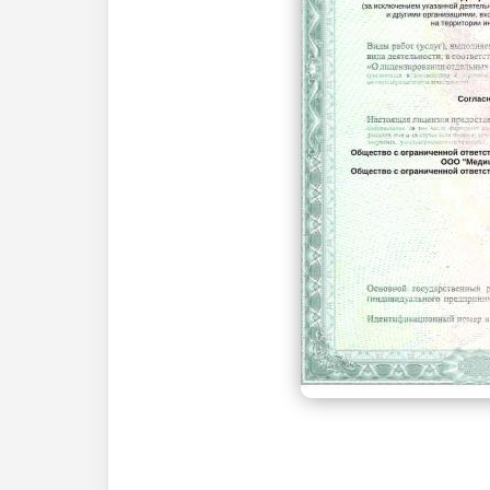
Рентген шейного отдела позвоночника
Рентген грудного отдела позвоночника
Рентген суставов и костей
Рентген плечевого сустава
Рентген ключицы
Рентген локтевого сустава
Рентген лучезапястного сустава
Рентген коленного сустава
Рентген голеностопного сустава
Рентген стопы
Рентген челюсти