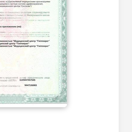
2000
р.
-
2550
р.
-
Без контраста
С контрастом
2100
р.
-
1650
р.
-
2100
р.
-
2100
р.
-
1750
р.
-
2100
р.
-
1850
р.
-
2000
р.
-