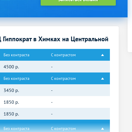
 Гиппократ в Химках на Центральной
Без контраста
С контрастом
4500
р.
-
Без контраста
С контрастом
3450
р.
-
1850
р.
-
1850
р.
-
Без контраста
С контрастом