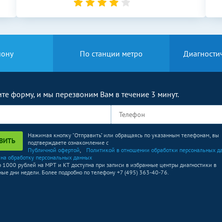
йону
По станции метро
Диагности
те форму, и мы перезвоним Вам в течение 3 минут.
Нажимая кнопку "Отправить" или обращаясь по указанным телефонам, вы
ВИТЬ
подтверждаете ознакомление с
Публичной офертой
,
Политикой в отношении обработки персональных д
 на обработку персональных данных
о 1000 рублей на МРТ и КТ доступна при записи в избранные центры диагностики в
ые дни недели. Более подробно по телефону +7 (495) 363-40-76.