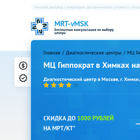
Начиная разговор с оператором, вы принимаете условия и согл
MRT-vMSK
Бесплатная консультация по выбору
центра
Главная
Диагностические центры
МЦ Ги
МЦ Гиппократ в Химках н
Цены
Лицензии
Диагностический центр в Москве, г. Химки, 
СКИДКА ДО
1000 РУБЛЕЙ
НА МРТ/КТ*