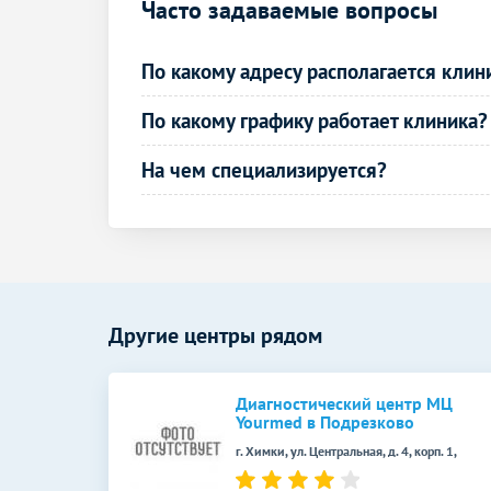
Часто задаваемые вопросы
Рентген плечевой кости
Рентген костей таза
По какому адресу располагается клин
Рентген костей носа
По какому графику работает клиника?
Рентген ребер
На чем специализируется?
Рентген грудины
УЗДГ органов
УЗДГ маточно-плацентарного кровотока
Эндоскопические методы
Другие центры рядом
исследования
Кольпоскопия
Диагностический центр МЦ
Yourmed в Подрезково
г. Химки, ул. Центральная, д. 4, корп. 1,