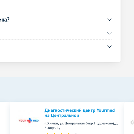
2100
р.
-
2000
р.
-
ика?
1650
р.
-
1750
р.
-
1750
р.
-
Без контраста
С контрастом
1250
р.
-
Без контраста
С контрастом
2500
р.
-
Диагностический центр Yourmed
на Центральной
г. Химки, ул. Центральная (мкр. Подрезково), д.
4, корп. 1,