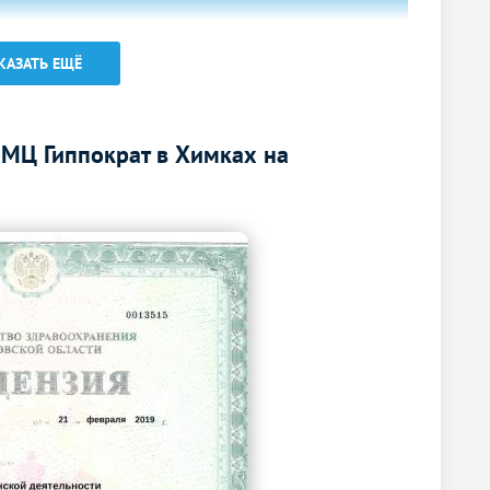
1900
р.
-
КАЗАТЬ ЕЩЁ
Без контраста
С контрастом
1250
р.
-
МЦ Гиппократ в Химках на
1900
р.
-
Без контраста
С контрастом
1500
р.
-
Без контраста
С контрастом
2200
р.
-
2000
р.
-
Без контраста
С контрастом