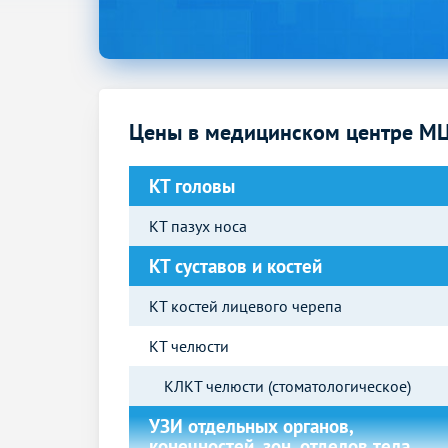
Цены в медицинском центре МЦ
КТ головы
КТ пазух носа
КТ суставов и костей
КТ костей лицевого черепа
КТ челюсти
КЛКТ челюсти (стоматологическое)
УЗИ отдельных органов,
конечностей, зон, отделов тела