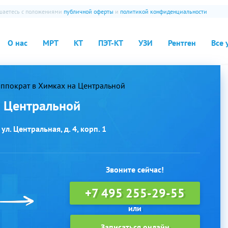
ашаетесь с положениями
публичной оферты
и
политикой конфиденциальности
О нас
МРТ
КТ
ПЭТ-КТ
УЗИ
Рентген
Все 
ппократ в Химках на Центральной
а Центральной
ул. Центральная, д. 4, корп. 1
Звоните сейчас!
+7 495 255-29-55
Записаться онлайн