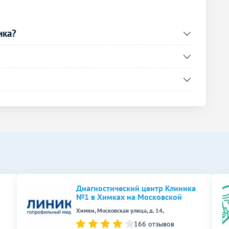
2800
р.
-
2700
р.
-
ика?
2300
р.
-
Без контраста
С контрастом
2500
р.
-
1200
р.
-
1300
р.
-
1900
р.
-
Диагностический центр Клиника
4900
р.
-
№1 в Химках на Московской
Химки, Московская улица, д. 14,
Без контраста
С контрастом
166 отзывов