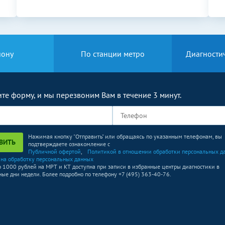
2500
р.
-
Без контраста
С контрастом
1250
р.
-
йону
По станции метро
Диагности
2250
р.
-
те форму, и мы перезвоним Вам в течение 3 минут.
1900
р.
-
Без контраста
С контрастом
Нажимая кнопку "Отправить" или обращаясь по указанным телефонам, вы
ВИТЬ
подтверждаете ознакомление с
3700
р.
Публичной офертой
,
-
Политикой в отношении обработки персональных д
 на обработку персональных данных
о 1000 рублей на МРТ и КТ доступна при записи в избранные центры диагностики в
ые дни недели. Более подробно по телефону +7 (495) 363-40-76.
3700
р.
-
Без контраста
С контрастом