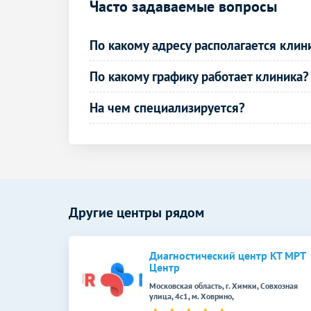
Часто задаваемые вопросы
УЗИ почек
УЗИ простаты (предстательной железы)
По какому адресу располагается клин
УЗИ простаты (предстательной железы)
По какому графику работает клиника?
трансабдоминально
На чем специализируется?
УЗИ отдельных органов,
конечностей, зон, отделов тела
УЗИ щитовидной железы
УЗИ надпочечников
УЗИ селезенки
Другие центры рядом
УЗИ вилочковой железы
Диагностический центр КТ МРТ
Эхокардиография (УЗИ сердца)
Центр
Московская область, г. Химки, Совхозная
УЗИ лимфатических узлов
улица, 4с1, м. Ховрино,