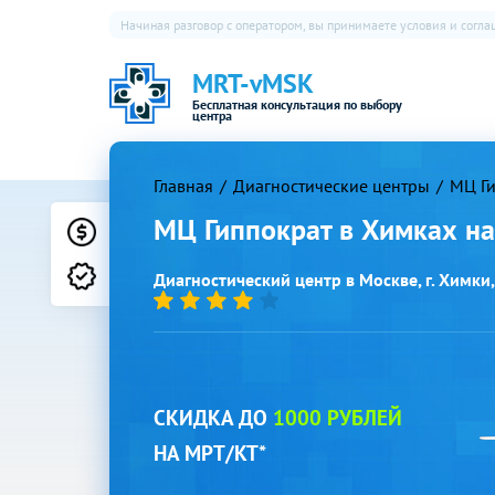
Начиная разговор с оператором, вы принимаете условия и согл
MRT-vMSK
Бесплатная консультация по выбору
центра
Главная
Диагностические центры
МЦ Ги
МЦ Гиппократ в Химках на
Цены
Лицензии
Диагностический центр в Москве, г. Химки, 
СКИДКА ДО
1000 РУБЛЕЙ
НА МРТ/КТ*