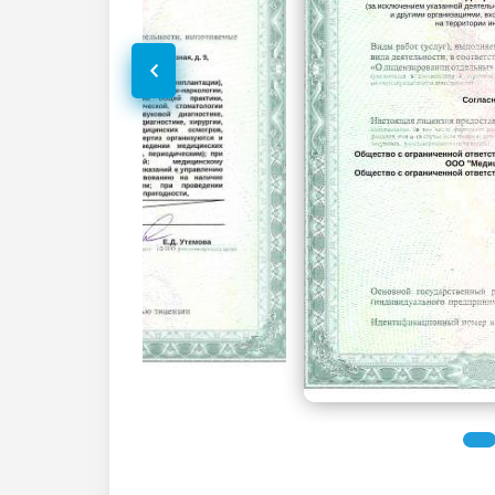
КТ костей таза
КТ коленного сустава
КЛКТ челюсти (стоматологическое)
КТ сосудов
КТ сосудов головного мозга
УЗИ суставов
УЗИ плечевого сустава
УЗИ локтевого сустава
УЗИ тазобедренного сустава
УЗИ коленного сустава
УЗИ в урологии