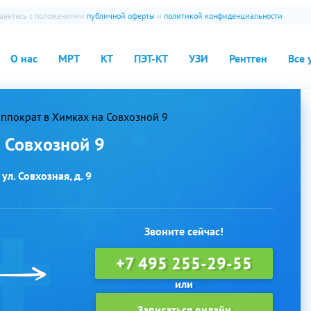
ашаетесь с положениями
публичной оферты
и
политикой конфиденциальности
О нас
МРТ
КТ
ПЭТ-КТ
УЗИ
Рентген
Все 
ппократ в Химках на Совхозной 9
 Совхозной 9
ул. Совхозная, д. 9
Звоните сейчас!
+7 495 255-29-55
Записаться онлайн