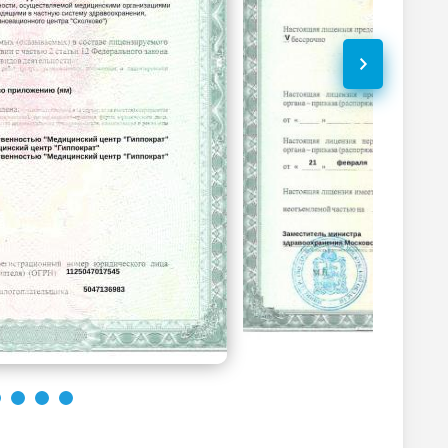
4700
р.
-
4900
р.
-
1850
р.
-
Без контраста
С контрастом
6000
р.
-
Без контраста
С контрастом
2100
р.
-
2100
р.
-
3600
р.
-
2100
р.
-
Без контраста
С контрастом