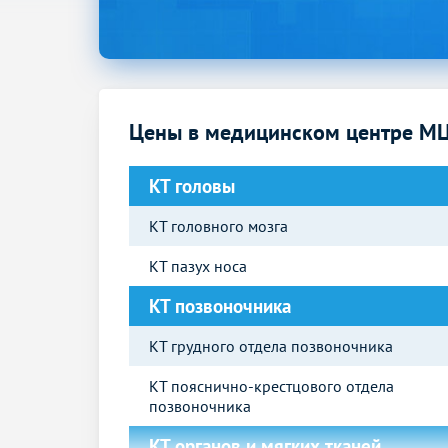
Цены в медицинском центре МЦ 
КТ головы
КТ головного мозга
КТ пазух носа
КТ позвоночника
КТ грудного отдела позвоночника
КТ пояснично-крестцового отдела
позвоночника
КТ органов и мягких тканей