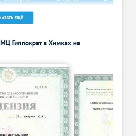
5600
р.
-
КАЗАТЬ ЕЩЁ
6200
р.
-
7800
р.
-
МЦ Гиппократ в Химках на
3500
р.
-
3500
р.
-
Без контраста
С контрастом
3450
р.
-
1850
р.
-
4700
р.
-
5400
р.
-
4900
р.
-