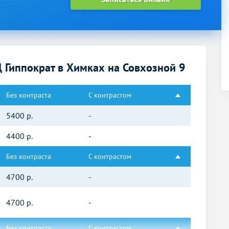
Гиппократ в Химках на Совхозной 9
Без контраста
С контрастом
5400
р.
-
4400
р.
-
Без контраста
С контрастом
4700
р.
-
4700
р.
-
Без контраста
С контрастом