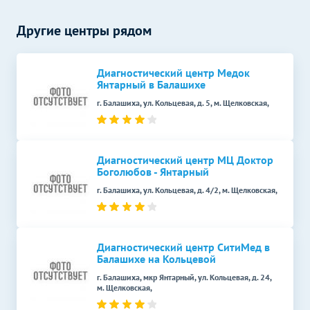
УЗИ простаты
Другие центры рядом
(предстательной железы)
1200
р.
-
трансабдоминально
УЗИ в гинекологии
Без контраста
С контрастом
Диагностический центр Медок
Янтарный в Балашихе
УЗИ малого таза
1500
р.
-
г. Балашиха, ул. Кольцевая, д. 5, м. Щелковская,
УЗИ малого таза у женщин
1500
р.
-
(трансабдоминально)
Диагностический центр МЦ Доктор
УЗИ отдельных органов,
Боголюбов - Янтарный
конечностей, зон, отделов
Без контраста
С контрастом
тела
г. Балашиха, ул. Кольцевая, д. 4/2, м. Щелковская,
УЗИ мягких тканей
800
р.
-
УЗИ пазух носа
1100
р.
-
Диагностический центр СитиМед в
Балашихе на Кольцевой
УЗИ селезенки
800
р.
-
г. Балашиха, мкр Янтарный, ул. Кольцевая, д. 24,
м. Щелковская,
Эхокардиография (УЗИ
1800
р.
-
сердца)