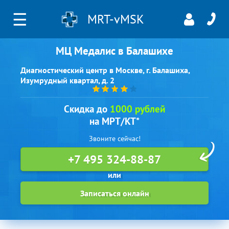
☰
MRT-vMSK
МЦ Медалис в Балашихе
Диагностический центр в Москве, г. Балашиха,
Изумрудный квартал, д. 2
Скидка до
1000 рублей
на МРТ/КТ*
Звоните сейчас!
+7 495 324-88-87
Записаться онлайн