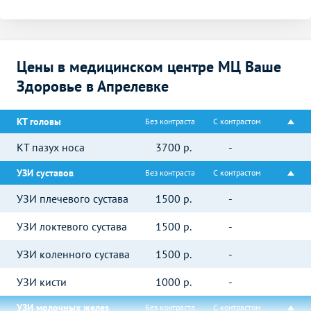
Цены в медицинском центре МЦ Ваше
Здоровье в Апрелевке
КТ головы
Без контраста
С контрастом
КТ пазух носа
3700
р.
-
УЗИ суставов
Без контраста
С контрастом
УЗИ плечевого сустава
1500
р.
-
УЗИ локтевого сустава
1500
р.
-
УЗИ коленного сустава
1500
р.
-
УЗИ кисти
1000
р.
-
УЗИ молочных желез
Без контраста
С контрастом