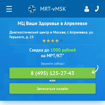
☰
MRT-vMSK
МЦ Ваше Здоровье в Апрелевке
Диагностический центр в Москве, г. Апрелевка, ул.
Горького, д. 25
Скидка до
1000 рублей
на МРТ/КТ*
Звоните сейчас!
8 (495) 125-27-43
Записаться онлайн