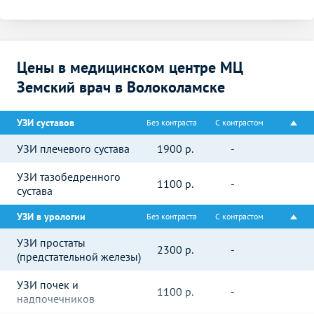
Цены в медицинском центре МЦ
Земский врач в Волоколамске
УЗИ суставов
Без контраста
С контрастом
УЗИ плечевого сустава
1900
р.
-
УЗИ тазобедренного
1100
р.
-
сустава
УЗИ в урологии
Без контраста
С контрастом
УЗИ простаты
2300
р.
-
(предстательной железы)
УЗИ почек и
1100
р.
-
надпочечников