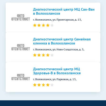
УЗИ малого таза у женщин
1700
р.
-
Диагностический центр МЦ Сан-Ван
(трансабдоминально)
в Волоколамске
УЗИ в акушерстве
г. Волоколамск, ул. Пролетарская, д. 13,
Без контраста
С контрастом
УЗИ при многоплодной
1400
р.
-
беременности (скрининг)
Диагностический центр Семейная
УЗИ в гастроэнтерологии
Без контраста
С контрастом
клиника в Волоколамске
г. Волоколамск, ул. Ново-Солдатская, д. 3,
УЗИ забрюшинного
900
р.
-
пространства
Дуплексное сканирование
Без контраста
С контрастом
сосудов
Диагностический центр МЦ
Здоровье-В в Волоколамске
УЗИ вен верхних
2100
р.
-
г. Волоколамск, ул. Парковая, д. 13,
конечностей (дуплексное)
УЗИ артерий нижних
2900
р.
-
конечностей (дуплексное)
МРТ внутренних органов
Без контраста
С контрастом