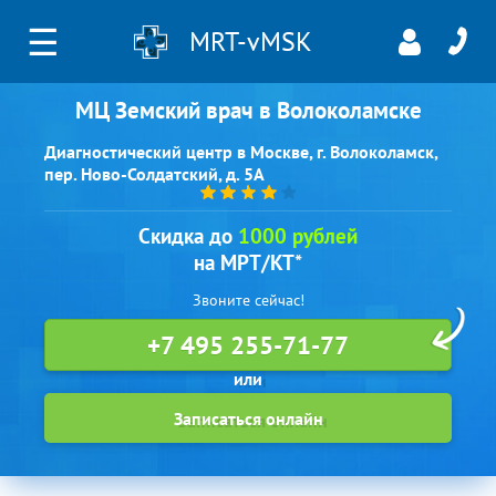
☰
MRT-vMSK
МЦ Земский врач в Волоколамске
Диагностический центр в Москве, г. Волоколамск,
пер. Ново-Солдатский, д. 5А
Скидка до
1000 рублей
на МРТ/КТ*
Звоните сейчас!
+7 495 255-71-77
Записаться онлайн