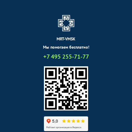
МРТ брюшной полости и
забрюшинного
1700
р.
-
пространства
УЗДГ органов
Без контраста
С контрастом
MRT-VMSK
УЗДГ маточно-
1300
р.
-
Мы помогаем бесплатно!
плацентарного кровотока
+7 495 255-71-77
Функциональная
Без контраста
С контрастом
диагностика
Спирометрия
1800
р.
-
Электрокардиография
800
р.
-
(ЭКГ)
Электроэнцефалография
1600
р.
-
(ЭЭГ)
Эндоскопические методы
Без контраста
С контрастом
исследования