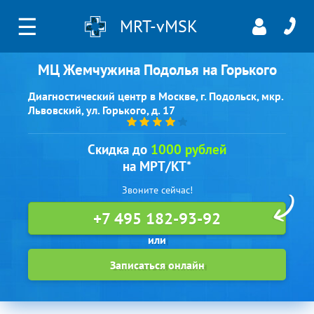
☰
MRT-vMSK
МЦ Жемчужина Подолья на Горького
Диагностический центр в Москве, г. Подольск, мкр.
Львовский, ул. Горького, д. 17
Скидка до
1000 рублей
на МРТ/КТ*
Звоните сейчас!
+7 495 182-93-92
Записаться онлайн