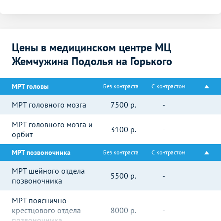
Цены в медицинском центре МЦ
Жемчужина Подолья на Горького
МРТ головы
Без контраста
С контрастом
МРТ головного мозга
7500
р.
-
МРТ головного мозга и
3100
р.
-
орбит
МРТ позвоночника
Без контраста
С контрастом
МРТ шейного отдела
5500
р.
-
позвоночника
МРТ пояснично-
крестцового отдела
8000
р.
-
позвоночника