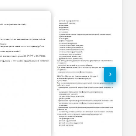
2100
р.
-
Без контраста
С контрастом
1200
р.
-
850
р.
-
1750
р.
-
1160
р.
-
860
р.
-
1100
р.
-
860
р.
-
990
р.
-
3850
р.
-