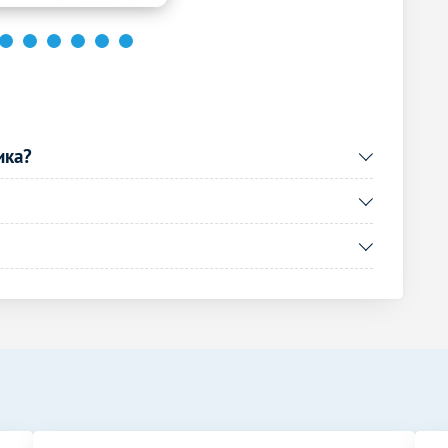
1300
р.
-
1300
р.
-
850
р.
-
Без контраста
С контрастом
ика?
2150
р.
-
1300
р.
-
1300
р.
-
1300
р.
-
1300
р.
-
1300
р.
-
Без контраста
С контрастом