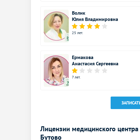
УЗИ почек
Волик
УЗИ мочевого пузыря
Юлия Владимировна
УЗИ простаты (предстательной железы)
25 лет.
УЗИ почек и мочевого пузыря
УЗИ простаты (предстательной железы)
Ермакова
трансабдоминально
Анастасия Сергеевна
УЗИ в гинекологии
7 лет.
УЗИ малого таза
УЗИ шейки матки (Цервикометрия)
ЗАПИСАТ
УЗИ малого таза у женщин
(трансабдоминально)
Лицензии медицинского центра
УЗИ в андрологии
Бутово