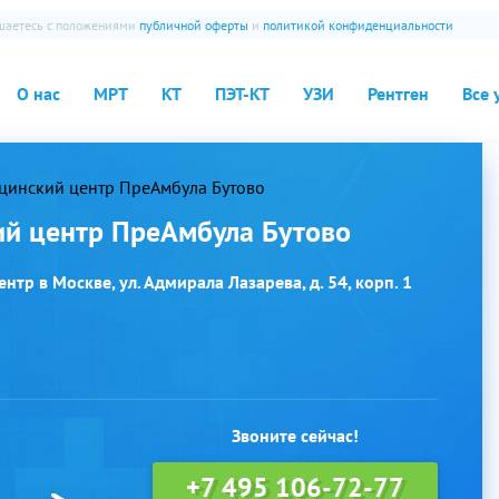
ашаетесь с положениями
публичной оферты
и
политикой конфиденциальности
О нас
МРТ
КТ
ПЭТ-КТ
УЗИ
Рентген
Все 
цинский центр ПреАмбула Бутово
й центр ПреАмбула Бутово
нтр в Москве, ул. Адмирала Лазарева, д. 54, корп. 1
Звоните сейчас!
+7 495 106-72-77