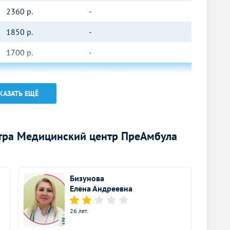
2360
р.
-
1850
р.
-
1700
р.
-
Без контраста
С контрастом
1800
р.
-
КАЗАТЬ ЕЩЁ
Без контраста
С контрастом
тра Медицинский центр ПреАмбула
2500
р.
-
1100
р.
-
990
р.
-
Бизунова
Елена Андреевна
2250
р.
-
26 лет.
Без контраста
С контрастом