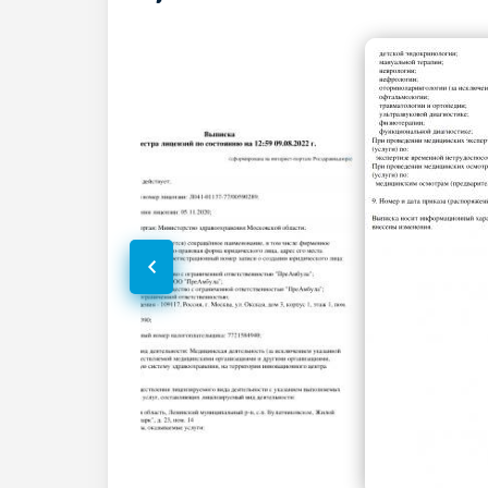
УЗИ мошонки
УЗИ отдельных органов,
конечностей, зон, отделов тела
УЗИ мягких тканей
УЗИ пазух носа
УЗИ щитовидной железы
УЗИ слюнных желез
УЗИ надпочечников
УЗИ поджелудочной железы
УЗИ селезенки
УЗИ вилочковой железы
Эхокардиография (УЗИ сердца)