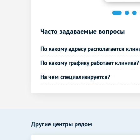
УЗИ мягких тканей лица
УЗИ мягких тканей шеи
Часто задаваемые вопросы
УЗИ пазух носа
УЗИ лимфатических узлов
По какому адресу располагается клин
УЗИ лимфоузлов
По какому графику работает клиника?
УЗИ лимфоузлов брюшной полости
На чем специализируется?
УЗИ лимфоузлов шеи
УЗИ паховых лимфоузлов
УЗИ периферических лимфоузлов
УЗИ подчелюстных лимфоузлов
Другие центры рядом
УЗИ в акушерстве