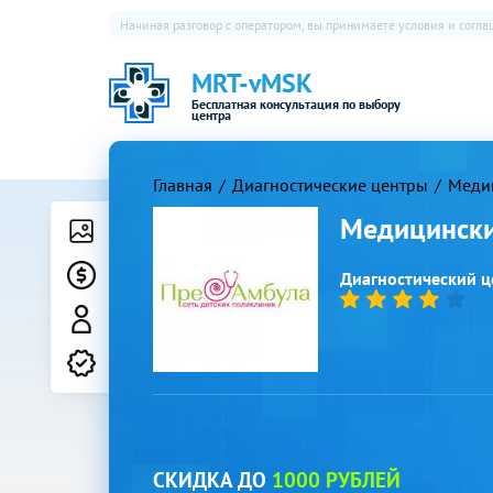
Начиная разговор с оператором, вы принимаете условия и согл
MRT-vMSK
Бесплатная консультация по выбору
центра
Главная
Диагностические центры
Меди
Медицински
Фото
Цены
Диагностический це
Врачи
Лицензии
СКИДКА ДО
1000 РУБЛЕЙ