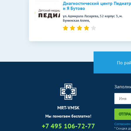
УЗИ при многоплодной беременности
Диагностический центр Педиат
и Я Бутово
(скрининг)
ул. Адмирала Лазарева, 52 корпус 3, м.
УЗДГ сосудов
Бунинская Аллея,
УЗДГ артерий верхних конечностей
УЗДГ артерий нижних конечностей
УЗДГ вен верхних конечностей
По ра
УЗДГ вен нижних конечностей
УЗДГ сосудов головы (транскраниальная
допплерография)
Заполни
УЗДГ сосудов головы и шеи
MRT-VMSK
УЗДГ сосудов шеи
ОТПРА
Мы помогаем бесплатно!
Дуплексное сканирование сосудов
+7 495 106-72-77
Согласием
* Скидка д