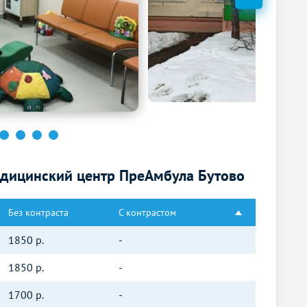
дицинский центр ПреАмбула Бутово
Без контраста
С контрастом
1850
р.
-
1850
р.
-
1700
р.
-