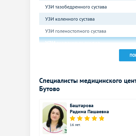
УЗИ тазобедренного сустава
УЗИ коленного сустава
УЗИ голеностопного сустава
УЗИ молочных желез
УЗИ молочных желез
ПО
УЗИ в гастроэнтерологии
Специалисты медицинского цен
УЗИ брюшной полости
Бутово
УЗИ желчного пузыря
УЗИ печени
Баштарова
Радима Пашаевна
УЗИ забрюшинного пространства
16 лет.
УЗИ в урологии