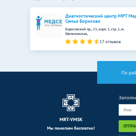
УЗИ в акушерстве
Диагностический центр МРТ Ме
Семья Борисово
УЗИ при многоплодной беременности
(скрининг)
Борисовский пр., 15, корп. 1, стр. 2, м.
Шипиловская,
УЗИ в гастроэнтерологии
17 отзывов
УЗИ забрюшинного пространства
Дуплексное сканирование сосудов
По ра
УЗИ вен верхних конечностей
(дуплексное)
УЗИ артерий нижних конечностей
Заполни
(дуплексное)
Рентген зубов
MRT-VMSK
Радиовизиография
ОТПРА
Мы помогаем бесплатно!