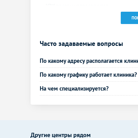
УЗИ почек и надпочечников
УЗИ простаты (предстательной железы)
ПО
трансабдоминально
УЗИ отдельных органов,
конечностей, зон, отделов тела
Часто задаваемые вопросы
УЗИ мягких тканей
По какому адресу располагается клин
УЗИ щитовидной железы
По какому графику работает клиника?
УЗИ надпочечников
На чем специализируется?
УЗИ селезенки
Эхокардиография (УЗИ сердца)
УЗИ в гинекологии
УЗИ малого таза у женщин
Другие центры рядом
(трансабдоминально)