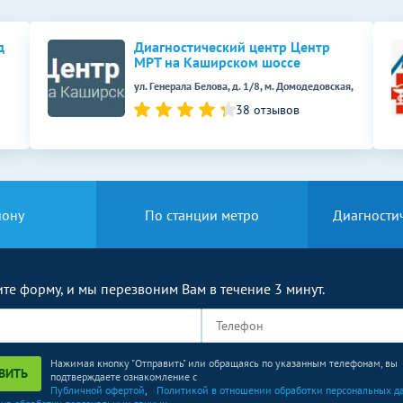
Без контраста
С контрастом
д
Диагностический центр Центр
МРТ на Каширском шоссе
2500
р.
-
ул. Генерала Белова, д. 1/8, м. Домодедовская,
38 отзывов
Без контраста
С контрастом
1800
р.
-
Без контраста
С контрастом
йону
По станции метро
Диагности
2500
р.
-
2500
р.
-
те форму, и мы перезвоним Вам в течение 3 минут.
Без контраста
С контрастом
Нажимая кнопку "Отправить" или обращаясь по указанным телефонам, вы
500
р.
-
ВИТЬ
подтверждаете ознакомление с
Публичной офертой
,
Политикой в отношении обработки персональных д