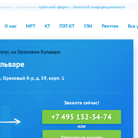
ашаетесь с положениями
публичной оферты
и
политикой конфиденциальности
О нас
МРТ
КТ
ПЭТ-КТ
УЗИ
Рентген
Все 
атус на Ореховом бульваре
ульваре
 Ореховый б-р, д. 59, корп. 1
Звоните сейчас!
+7 495 132-34-74
Записаться онлайн