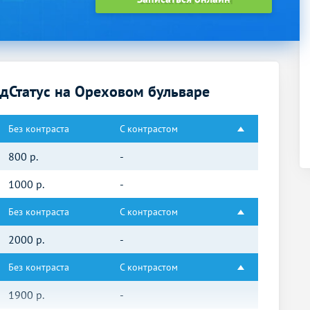
дСтатус на Ореховом бульваре
Без контраста
С контрастом
800
р.
-
1000
р.
-
Без контраста
С контрастом
2000
р.
-
Без контраста
С контрастом
1900
р.
-