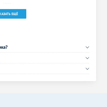
2300
р.
-
КАЗАТЬ ЕЩЁ
750
р.
-
Без контраста
С контрастом
2200
р.
-
ика?
2000
р.
-
1800
р.
-
1300
р.
-
3000
р.
-
Без контраста
С контрастом
2000
р.
-