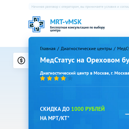
Начиная разговор с оператором, вы принимаете условия и согл
MRT-vMSK
Бесплатная консультация по выбору
центра
Главная
Диагностические центры
МедСт
МедСтатус на Ореховом б
Цены
Диагностический центр в Москве, г. Москва,
СКИДКА ДО
1000 РУБЛЕЙ
НА МРТ/КТ*