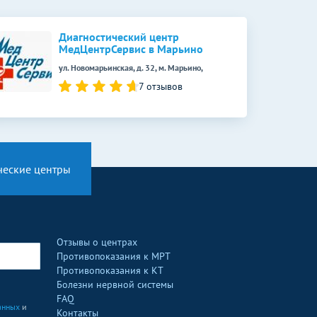
Диагностический центр
МедЦентрСервис в Марьино
ул. Новомарьинская, д. 32, м. Марьино,
7 отзывов
ческие центры
Отзывы о центрах
Противопоказания к МРТ
Противопоказания к КТ
Болезни нервной системы
FAQ
анных
и
Контакты