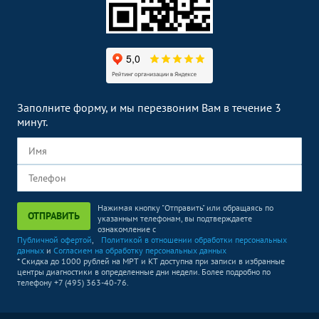
КТ суставов и костей
Без контраста
С контрастом
КТ височных костей
7600
р.
-
КТ височно-
8700
р.
-
нижнечелюстного сустава
КТ костей лицевого
7600
р.
-
Заполните форму, и мы перезвоним Вам в течение 3
черепа
минут.
КТ челюсти
3000
р.
-
КТ плечевого сустава
7600
р.
-
КТ локтевого сустава
7600
р.
-
Нажимая кнопку "Отправить" или обращаясь по
ОТПРАВИТЬ
указанным телефонам, вы подтверждаете
КТ коленного сустава
7600
р.
-
ознакомление с
Публичной офертой
,
Политикой в отношении обработки персональных
данных
и
Согласием на обработку персональных данных
КТ голеностопного сустава
7600
р.
-
* Скидка до 1000 рублей на МРТ и КТ доступна при записи в избранные
центры диагностики в определенные дни недели. Более подробно по
КТ черепа
телефону +7 (495) 363-40-76.
7600
р.
-
КЛКТ челюсти