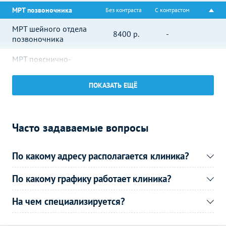
МРТ позвоночника
Без контраста
С контрастом
МРТ шейного отдела
8400
р.
-
позвоночника
МРТ пояснично-
крестцового отдела
8400
р.
-
позвоночника
ПОКАЗАТЬ ЕЩЁ
МРТ крестцово-
8700
р.
-
подвздошных сочленений
Часто задаваемые вопросы
МРТ суставов
Без контраста
С контрастом
МРТ височно-
9900
р.
-
По какому адресу располагается клиника?
нижнечелюстного сустава
МРТ плечевого сустава
8700
р.
-
По какому графику работает клиника?
МРТ стопы
8700
р.
-
На чем специализируется?
МРТ внутренних органов
Без контраста
С контрастом